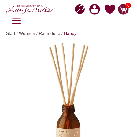
Zum
0
Inhalt
springen
MENÜ
Start
/
Wohnen
/
Raumdüfte
/ Happy