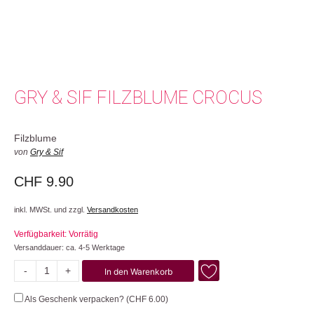
GRY & SIF FILZBLUME CROCUS
Filzblume
von
Gry & Sif
CHF
9.90
inkl. MWSt. und zzgl.
Versandkosten
Verfügbarkeit: Vorrätig
Versanddauer: ca. 4-5 Werktage
-
+
In den Warenkorb
Crocus
Menge
Als Geschenk verpacken? (
CHF
6.00
)