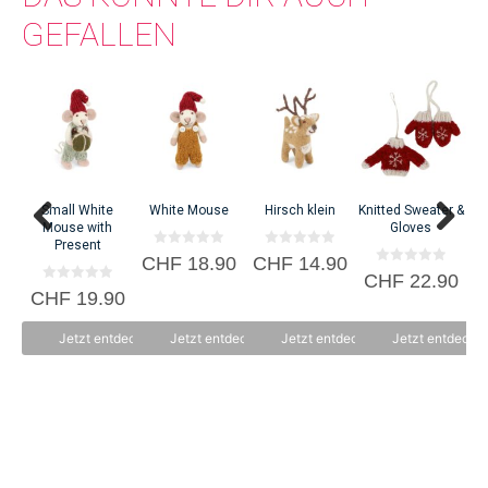
GEFALLEN
Bab
C
Small White
White Mouse
Hirsch klein
Knitted Sweater &
Mouse with
Gloves
Present
0
0
CHF
18.90
CHF
14.90
v
v
0
CHF
22.90
o
o
v
0
CHF
19.90
n
n
o
v
5
5
n
o
5
n
Jetzt entdecken
Jetzt entdecken
Jetzt entdecken
Jetzt entdecke
5