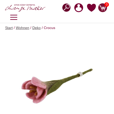
Zum
0
Inhalt
springen
MENÜ
Start
/
Wohnen
/
Deko
/ Crocus