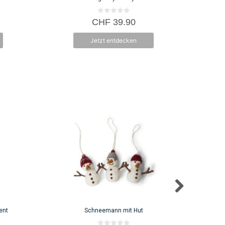
0
CHF
39.90
v
o
n
Jetzt entdecken
5
ent
Schneemann mit Hut