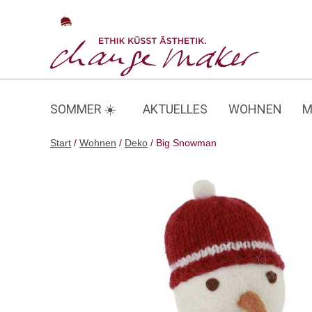
Zum
Inhalt
Big Snowman
springen
SOMMER ☀️
AKTUELLES
WOHNEN
M
Start
/
Wohnen
/
Deko
/ Big Snowman