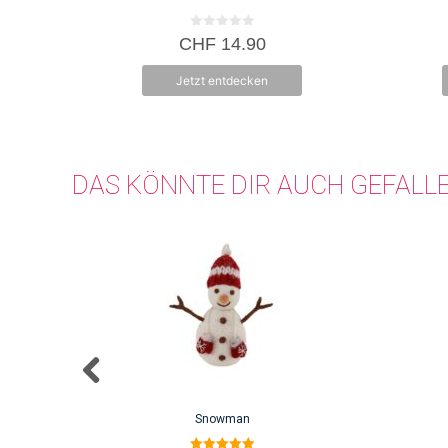
0
CHF
14.90
v
o
n
Jetzt entdecken
5
DAS KÖNNTE DIR AUCH GEFALL
Snowman