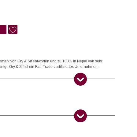
nemark von Gry & Sif entworfen und zu 100% in Nepal von sehr
gt. Gry & Sif ist ein Fair-Trade-zertifiziertes Unternehmen.
ngemaker Kriterium entsprechen:
fer)
–
22. Dezember 2025
5
von 5