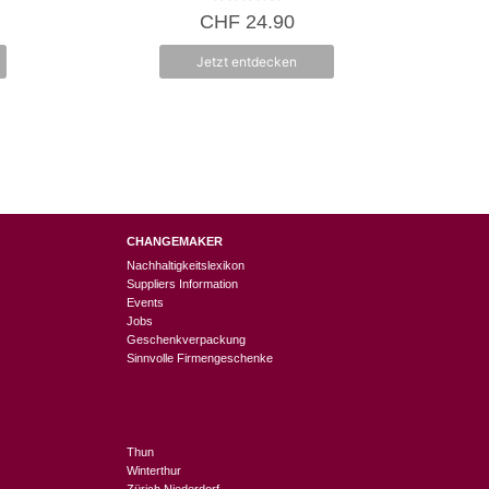
0
CHF
24.90
v
o
n
Jetzt entdecken
5
CHANGEMAKER
Nachhaltigkeitslexikon
Suppliers Information
Events
Jobs
Geschenkverpackung
Sinnvolle Firmengeschenke
Thun
Winterthur