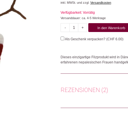
inkl. MWSt. und zzgl.
Versandkosten
Verfügbarkeit: Vorrätig
Versanddauer: ca. 4-5 Werktage
-
+
In den Warenkorb
Big
Snowman
Als Geschenk verpacken? (
CHF
6.00
)
Menge
Dieses einzigartige Filzprodukt wird in Dä
erfahrenen nepalesischen Frauen handgeferti
Herkunft: Dänemark
Produktion: Nepal
Artikelnummer: 110798.21
REZENSIONEN (2)
Kategorien:
Deko
,
Wohnen
Weitere Produkte shoppen, die diesem Cha
Barbara Kern
(Verifizierter Käu
Aargau, Switzerland