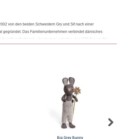
9. Dezember 2025
5
von 5
2002 von den beiden Schwestern Gry und Sif nach einer
al gegründet. Das Familienunternehmen verbindet dänisches
 Produkt gekauft haben, dürfen eine Rezension abgeben.
 Kunsthandfertigkeit – heutzutage arbeiten etwa 500 Frauen für
Big Grey Bunny