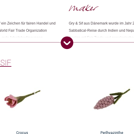
Dieses Produkt weiterempfehlen:
Anonym
(Verifizierter Käufer)
–
Switzerland
f ein Zeichen für fairen Handel und
Gry & Sif aus Dänemark wurde im Jahr 
World Fair Trade Organization
Sabbatical-Reise durch Indien und Nep
Nur angemeldete Kunden, die dieses
ion, gute Arbeitsbedingungen,
Design mit Fair Trade und nepalesischer
das Unternehmen.
 SIF
Crocus
Perlhyazinthe