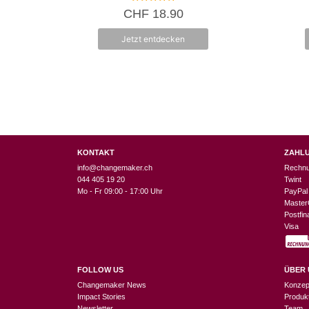
5.00
CHF
18.90
von 5
Jetzt entdecken
KONTAKT
ZAHL
info@changemaker.ch
Rechn
044 405 19 20
Twint
Mo - Fr 09:00 - 17:00 Uhr
PayPal
Master
Postfi
Visa
FOLLOW US
ÜBER 
Changemaker News
Konzep
Impact Stories
Produk
Newsletter
Team