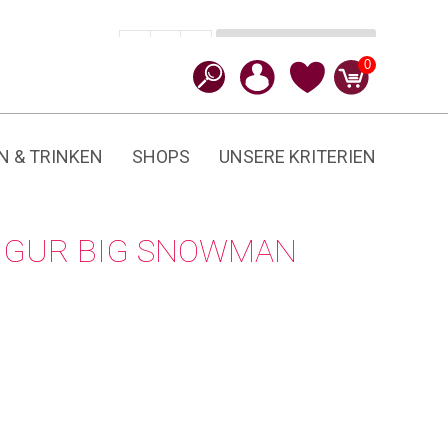
In den Warenkorb
CHF
49.90
-
+
Big
0
Snowman
Menge
N & TRINKEN
SHOPS
UNSERE KRITERIEN
ZFIGUR BIG SNOWMAN