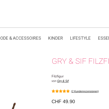
Jedes Produkt hat seine eigene Geschichte.
ODE & ACCESSOIRES
KINDER
LIFESTYLE
ESSE
GRY & SIF FIL
Filzfigur
von
Gry & Sif
(
2
Kundenrezensionen)
5.00
von 5
CHF
49.90