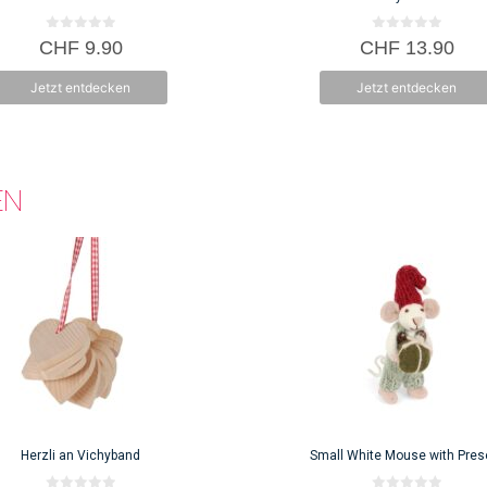
0
0
CHF
9.90
CHF
13.90
v
v
o
o
n
n
Jetzt entdecken
Jetzt entdecken
5
5
EN
Herzli an Vichyband
Small White Mouse with Pres