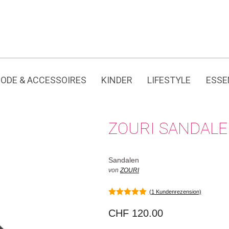
Jedes Produkt hat seine eigene Geschichte.
ODE & ACCESSOIRES
KINDER
LIFESTYLE
ESSE
ZOURI SANDAL
Sandalen
von
ZOURI
(
1
Kundenrezension)
5.00
von 5
CHF
120.00