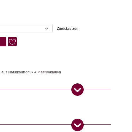
Zurücksetzen
 aus Naturkautschuk & Plastikabfällen
mit einer besonders bequemen Innensohle aus Naturkautschuk und
chuk und aus dem Meer geborgenem Kunststoff hergestellt. Für jedes
 aus dem Meer wiederverwertet. Der Plastikmüll wurde in
lt.
fer)
–
4. Juni 2026
huhe