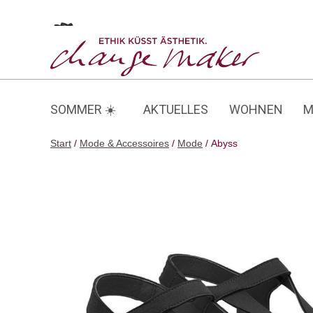
Zum
Inhalt
Abyss
springen
SOMMER ☀️
AKTUELLES
WOHNEN
M
Start
/
Mode & Accessoires
/
Mode
/ Abyss