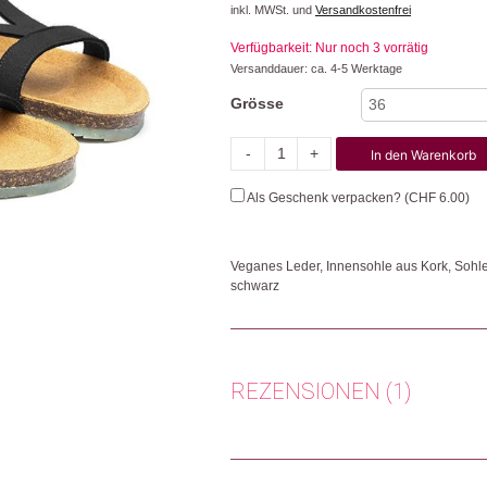
inkl. MWSt. und
Versandkostenfrei
Verfügbarkeit: Nur noch 3 vorrätig
Versanddauer: ca. 4-5 Werktage
Grösse
-
+
In den Warenkorb
Abyss
Menge
Als Geschenk verpacken? (
CHF
6.00
)
Veganes Leder, Innensohle aus Kork, Sohle
schwarz
Die Sandalen werden aus veganem Leder, 
Kork sowie einer Laufsohle aus Naturkauts
Paar werden umgerechnet 8 Plastikflaschen
Esposende und Porto – Portugal – gesamme
REZENSIONEN (1)
Herkunft: Portugal
Produktion: Portugal
Artikelnummer: 112690
Nina Sulcova
(Verifizierter Käu
Kategorien:
Mode
,
Mode & Accessoires
,
Sc