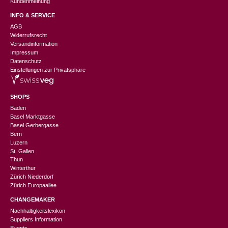
Kundenmeinung
INFO & SERVICE
AGB
Widerrufsrecht
Versandinformation
Impressum
Datenschutz
Einstellungen zur Privatsphäre
SHOPS
Baden
Basel Marktgasse
Basel Gerbergasse
Bern
Luzern
St. Gallen
Thun
Winterthur
Zürich Niederdorf
Zürich Europaallee
CHANGEMAKER
CHF
99.00
CHF
49.50
Nachhaltigkeitslexikon
Suppliers Information