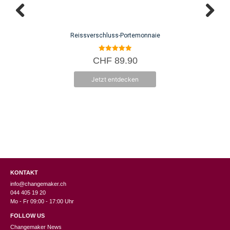
Reissverschluss-Portemonnaie
5.00
CHF
89.90
von 5
Jetzt entdecken
KONTAKT
info@changemaker.ch
044 405 19 20
Mo - Fr 09:00 - 17:00 Uhr
FOLLOW US
Changemaker News