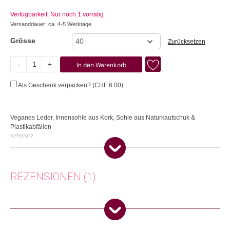
Verfügbarkeit: Nur noch 1 vorrätig
Versanddauer: ca. 4-5 Werktage
Grösse
Zurücksetzen
-
+
In den Warenkorb
Wave
Menge
Als Geschenk verpacken? (
CHF
6.00
)
Veganes Leder, Innensohle aus Kork, Sohle aus Naturkautschuk &
Plastikabfällen
schwarz
Die veganen Sandalen werden aus veganem Leder, einer bequemen
Innensohle aus Naturkautschuk und Kork sowie einer Laufsohle aus
Naturkautschuk und Plastik aus dem Meer hergestellt. Jedes Paar recycelt
REZENSIONEN (1)
das Äquivalent von 8 Flaschen Plastik aus dem Ozean.
Herkunft: Portugal
Produktion: Portugal
Deborah
(Verifizierter Käufer)
–
28. Juli 2026
Artikelnummer: 111604
5
von 5
Switzerland