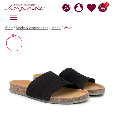
Zum
0
Inhalt
springen
MENÜ
Start
/
Mode & Accessoires
/
Mode
/ Wave