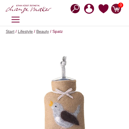
Zum
0
Inhalt
springen
MENÜ
Start
/
Lifestyle
/
Beauty
/ Spatz