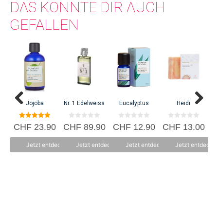
DAS KÖNNTE DIR AUCH
authentisches Lebensgefühl zu vermitteln.
GEFALLEN
S
C
Jojoba
Nr. 1 Edelweiss
Eucalyptus
Heidi
5.00
0
0
0
CHF
23.90
CHF
89.90
CHF
12.90
CHF
13.00
von 5
v
v
v
o
o
o
n
n
n
Jetzt entdecken
Jetzt entdecken
Jetzt entdecken
Jetzt entdecke
5
5
5