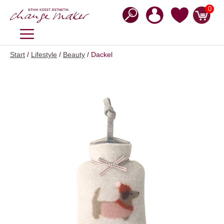
Zum
0
Inhalt
springen
MENÜ
Start
/
Lifestyle
/
Beauty
/ Dackel