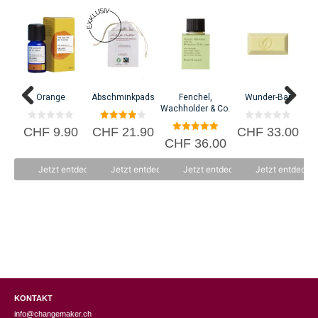
C
Orange
Abschminkpads
Fenchel,
Wunder-Bar
Wachholder & Co.
0
4.00
0
CHF
9.90
CHF
21.90
CHF
33.00
v
von 5
v
5.00
CHF
36.00
o
o
von 5
n
n
5
5
Jetzt entdecken
Jetzt entdecken
Jetzt entdecken
Jetzt entdecke
KONTAKT
info@changemaker.ch