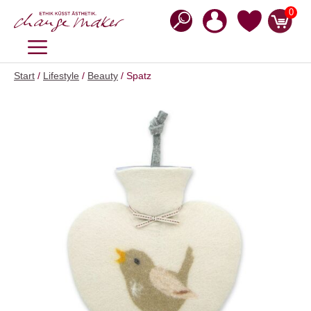
Zum
0
Inhalt
springen
MENÜ
Start
/
Lifestyle
/
Beauty
/ Spatz