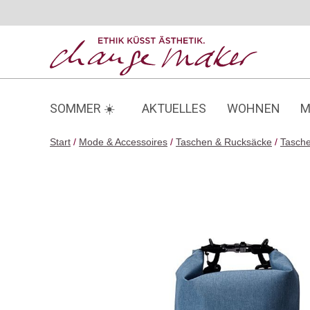
Zum
Inhalt
springen
SOMMER ☀️
AKTUELLES
WOHNEN
M
Start
/
Mode & Accessoires
/
Taschen & Rucksäcke
/
Tasch