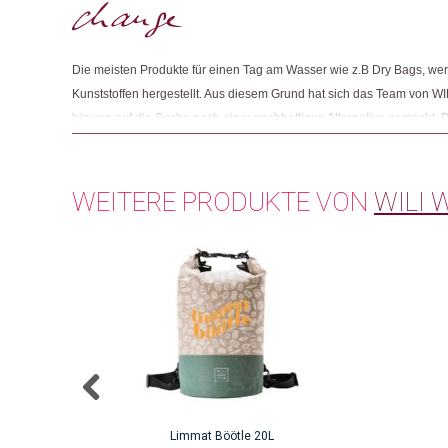
Die meisten Produkte für einen Tag am Wasser wie z.B Dry Bags, w
Kunststoffen hergestellt. Aus diesem Grund hat sich das Team von W
hinweg auf die Suche nach einer nachhaltigen Alternative gemacht. D
wiederverwendbaren Materialien arbeiten zu können. Fündig wurden 
den Stoff für Dry Bags aus recycelten PET Flaschen herstellt. Die Mes
Nachhaltigkeit muss zukünftig zu einem Standard werden.
WEITERE PRODUKTE VON
WILI W
Limmat Böötle 20L