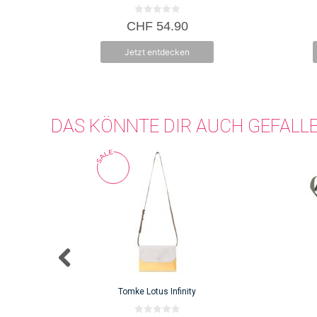
0
CHF
54.90
v
o
n
Jetzt entdecken
5
DAS KÖNNTE DIR AUCH GEFALL
Tomke Lotus Infinity