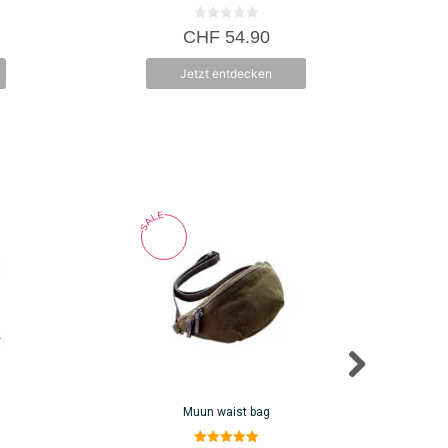
0
CHF
54.90
v
o
n
Jetzt entdecken
5
Muun waist bag