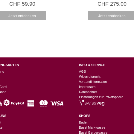
5.00
5.00
CHF
59.90
CHF
275.00
von 5
von 5
Jetzt entdecken
Jetzt entdecken
UNGSARTEN
INFO & SERVICE
ung
AGB
Widerrufsrecht
Versandinformation
Card
Impressum
nance
Datenschutz
Einstellungen zur Privatsphäre
UNS
SHOPS
t
Baden
te
Basel Marktgasse
Basel Gerbergasse