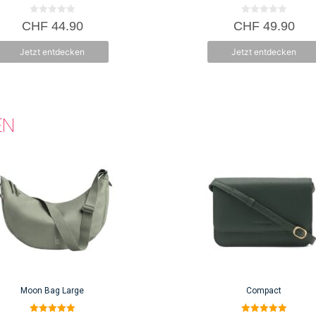
0
0
CHF
44.90
CHF
49.90
v
v
o
o
n
n
Jetzt entdecken
Jetzt entdecken
5
5
EN
Moon Bag Large
Compact