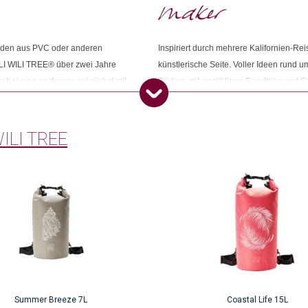
Dieses Produkt weiterempfehlen:
erden aus PVC oder anderen
Inspiriert durch mehrere Kalifornien-R
ILI WILI TREE® über zwei Jahre
künstlerische Seite. Voller Ideen rund 
abei ging es darum, möglichst mit
Rädern mit unzähligen Roadtrips und C
sie in Fernost, wo ein Produzent
heutige Unternehmen Swiss Wood Maps.
sage hinter dem Konzept ist klar –
Abenteuer für immer festzuhalten. WI
diesem Dach führen sie auch die Ma
ILI TREE
Summer Breeze 7L
Coastal Life 15L