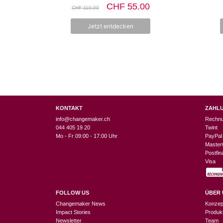
0
Ursprünglicher
Aktueller
CHF
55.00
CHF
110.00
v
Preis
Preis
o
n
war:
ist:
Jetzt entdecken
5
CHF 110.00
CHF 55.00.
KONTAKT
ZAHL
info@changemaker.ch
Rechn
044 405 19 20
Twint
Mo - Fr 09:00 - 17:00 Uhr
PayPal
Master
Postfi
Visa
FOLLOW US
ÜBER 
Changemaker News
Konzep
Impact Stories
Produk
Newsletter
Team