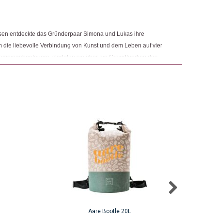
eisen entdeckte das Gründerpaar Simona und Lukas ihre
um die liebevolle Verbindung von Kunst und dem Leben auf vier
ampingabenteuern, starteten sie über ein Crowdfunding das
 Dabei geht es darum, die erlebten Erinnerungen und
LI WILI TREE® kommt aus dem Hause Stay Wild GmbH. Unter
rke SWISS WOOD MAPS®.
Aare Böötle 20L