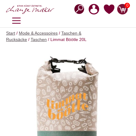
Zum
0
Inhalt
springen
MENÜ
Start
/
Mode & Accessoires
/
Taschen &
Rucksäcke
/
Taschen
/ Limmat Böötle 20L