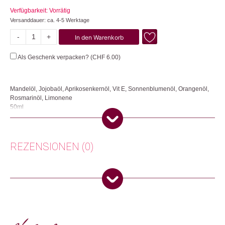
Verfügbarkeit: Vorrätig
Versanddauer: ca. 4-5 Werktage
-
+
In den Warenkorb
Rosmarin-
Orange
Als Geschenk verpacken? (
CHF
6.00
)
Menge
Mandelöl, Jojobaöl, Aprikosenkernöl, Vit E, Sonnenblumenöl, Orangenöl,
Rosmarinöl, Limonene
50ml
Das Körperöl Rosmarin-Orange bietet eine intensive Pflege für die Haut
und verwöhnt gleichzeitig die Sinne. Dieses hochwertige Körperöl
kombiniert die wertvollen Eigenschaften von Mandelöl, Jojobaöl und
REZENSIONEN (0)
Aprikosenkernöl und eignet sich perfekt für die tägliche Hautpflege.
Mandelöl ist bekannt für seinen hohen Gehalt an Vitamin A, das die
Regeneration der Hautzellen unterstützt und ihre Struktur verbessert. Es
Es gibt noch keine Rezensionen.
spendet reichlich Feuchtigkeit, macht die Haut geschmeidig und verleiht ihr
eine unvergleichliche Glätte. Jojobaöl enthält von Natur aus Vitamin E, ein
wirksames Antioxidans, das die Zellen vor oxidativem Stress schützt. Es
Nur angemeldete Kunden, die dieses Produkt gekauft haben,
verlangsamt den Prozess der Hautalterung und beugt verstopften Poren
dürfen eine Rezension abgeben.
sowie Hautunreinheiten vor. Aprikosenkernöl pflegt die Haut sanft und
hinterlässt sie seidig glatt. Seine leichte Textur ermöglicht ein schnelles