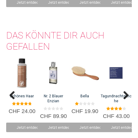
n
n
n
Jetzt entdecken
Jetzt entdecken
Jetzt entdecken
Jetzt entdecke
5
5
5
einen Schritt näher zu kommen, hat NICAMA Upcycling-Seifen entwickelt,
welche Lebensmittelreste wie Zitronenschalen und Kaffeesatzreste
beinhalten.
DAS KÖNNTE DIR AUCH
GEFALLEN
Schönes Haar
Nr. 2 Blauer
Bella
Tagundnachtgleic
Enzian
he
4.83
1.
CHF
24.00
CHF
19.90
C
von 5
00
0
4.00
CHF
89.90
CHF
43.00
vo
v
von 5
n
o
5
n
Jetzt entdecken
Jetzt entdecken
Jetzt entdecken
Jetzt entdecke
5