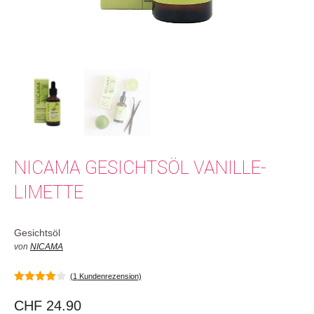
NICAMA GESICHTSÖL VANILLE-
LIMETTE
Gesichtsöl
von
NICAMA
(
1
Kundenrezension)
4.00
von
5
CHF
24.90