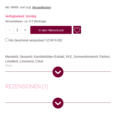
inkl. MWSt. und zzgl.
Versandkosten
Verfügbarkeit: Vorrätig
Versanddauer: ca. 4-5 Werktage
-
+
In den Warenkorb
Vanille-
Limette
Als Geschenk verpacken? (
CHF
6.00
)
Menge
Mandelöl, Sesamöl, Kamilleblüten-Extrakt, Vit E, Sonnenblumenöl, Parfum,
Limetteöl, Limonene, Citral
50ml
Das Gesichtsöl Vanille-Limette vereint natürliche Pflege mit einem
belebenden Duft. Die wertvollen Inhaltsstoffe wie Mandelöl und Sesamöl,
kombiniert mit beruhigendem Kamilleextrakt, sorgen für eine intensive
REZENSIONEN (1)
Nährstoffversorgung und Tiefenpflege der Haut. Sesamöl öffnet die Poren
und ermöglicht es der Kamille und dem Vitamin E, ihre wohltuende
Wirkung optimal zu entfalten. Das enthaltene Mandelöl spendet trockenen
Hautpartien Feuchtigkeit, beruhigt Irritationen und bietet einen natürlichen
Makiya E.
(Verifizierter Käufer)
–
17.
UV-Schutz. Der belebende Duft nach Vanille und Limette schafft ein
September 2025
4
von 5
angenehmes Pflegeerlebnis. Zertifiziert nach dem höchsten