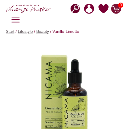
Zum
0
Inhalt
springen
MENÜ
Start
/
Lifestyle
/
Beauty
/ Vanille-Limette