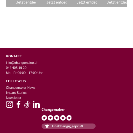
n
Jetzt entdecken
Jetzt entdecken
Jetzt entdecken
Jetzt entdecke
5
KONTAKT
info@changemaker.ch
044 405 19 20
Mo - Fr 09:00 - 17:00 Uhr
FOLLOW US
Changemaker News
Impact Stories
Newsletter
Changemaker
Unabhängig geprüft