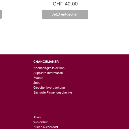
5.00
CHF
40.00
von 5
Jetzt entdecken
CHANGEMAKER
Nachhaltigkeitslexikon
Suppliers Information
Events
Jobs
Geschenkverpackung
Sinnvolle Firmengeschenke
Thun
Winterthur
Zürich Niederdorf