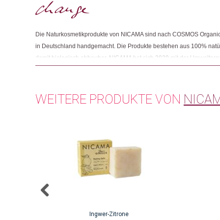
Die Naturkosmetikprodukte von NICAMA sind nach COSMOS Organic S
in Deutschland handgemacht. Die Produkte bestehen aus 100% natürl
damit biologisch abbaubar. NICAMA hat sich 2020 mit der Umweltor
zusammengeschlossen und unterstützt das Recyclingprojekt "Gree
Südindien, bei welchem Plastik gesammelt wird, bevor es die Meere 
WEITERE PRODUKTE VON
NICA
Ingwer-Zitrone