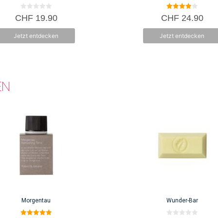
0
4.00
CHF
19.90
CHF
24.90
v
von 5
o
n
Jetzt entdecken
Jetzt entdecken
5
EN
Morgentau
Wunder-Bar