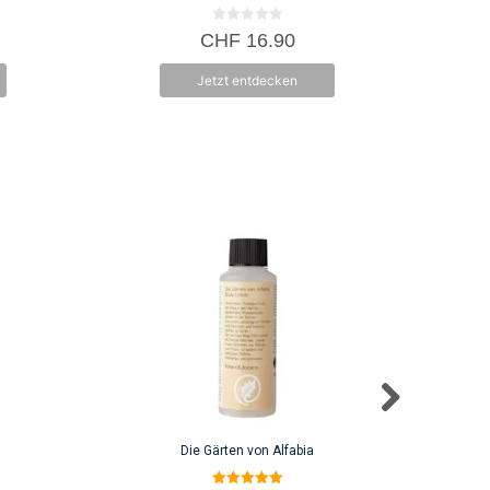
0
CHF
16.90
v
o
n
Jetzt entdecken
5
Die Gärten von Alfabia