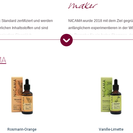
tandard zertifiziert und werden
NICAMA wurde 2018 mit dem Ziel gegründ
Dieses Produkt weiterempfehlen:
ichen Inhaltsstoffen und sind
anfänglichem experimentieren in der W
ganisation CleanHub
die Rezeptur für ein festes Shampoo, da
n Worms Waste Management" in
schnell weitere Produkte. Um der Kreis
erreichen kann.
Upcycling-Seifen entwickelt, welche Leb
beinhalten.
MA
Rosmarin-Orange
Vanille-Limette