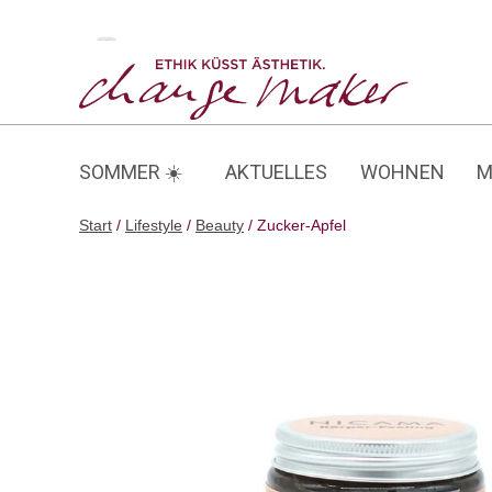
Zum
Inhalt
Zucker-Apfel
springen
SOMMER ☀️
AKTUELLES
WOHNEN
M
Start
/
Lifestyle
/
Beauty
/ Zucker-Apfel