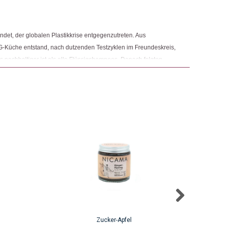
et, der globalen Plastikkrise entgegenzutreten. Aus
G-Küche entstand, nach dutzenden Testzyklen im Freundeskreis,
s nachhaltiger ist als alle Flüssigshampoos. Danach folgten
laufwirtschaft noch einen Schritt näher zu kommen, hat NICAMA
ensmittelreste wie Zitronenschalen und Kaffeesatzreste
Zucker-Apfel