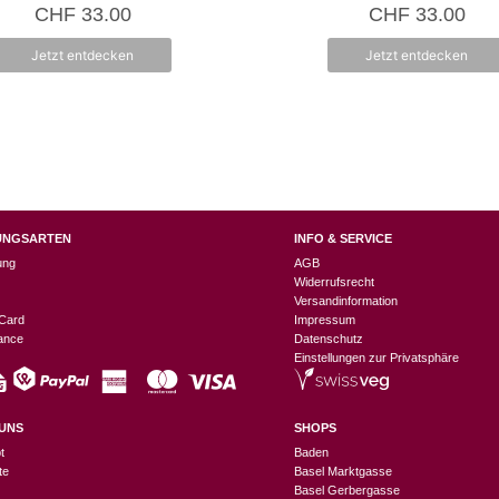
5.00
0
CHF
33.00
CHF
33.00
von 5
v
o
n
Jetzt entdecken
Jetzt entdecken
5
UNGSARTEN
INFO & SERVICE
ung
AGB
Widerrufsrecht
Versandinformation
Card
Impressum
nance
Datenschutz
Einstellungen zur Privatsphäre
UNS
SHOPS
t
Baden
te
Basel Marktgasse
Basel Gerbergasse