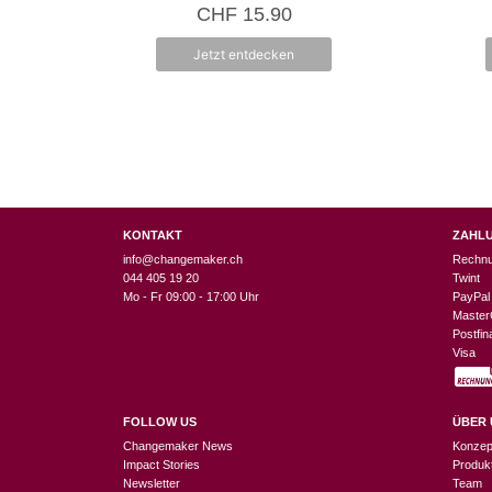
0
CHF
15.90
v
o
n
Jetzt entdecken
5
KONTAKT
ZAHL
info@changemaker.ch
Rechn
044 405 19 20
Twint
Mo - Fr 09:00 - 17:00 Uhr
PayPal
Master
Postfi
Visa
FOLLOW US
ÜBER 
Changemaker News
Konzep
Impact Stories
Produk
Newsletter
Team