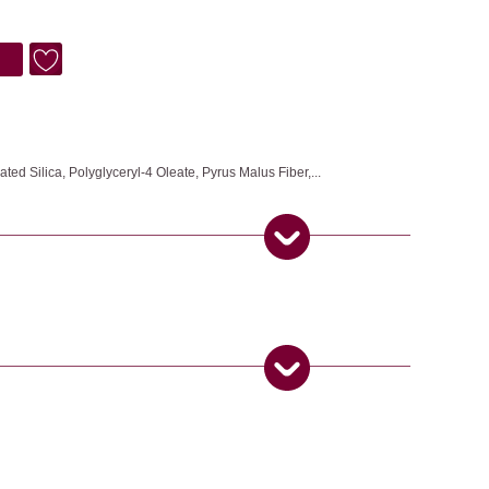
ed Silica, Polyglyceryl-4 Oleate, Pyrus Malus Fiber,...
it deiner neuen Körper-Peeling-Routine! Die Duftnote von Monoï und
pfeltrester verwöhnen deine Haut. Durch das Peeling werden nicht
sondern auch Umweltbelastungen und Rückstände von beispielsweise
ise beseitigt. Das enthaltene Öl wirkt rückfettend und hinterlässt
 Produkt gekauft haben, dürfen eine Rezension abgeben.
ngemaker Kriterium entsprechen: