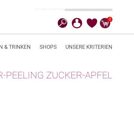
In den Warenkorb
CHF
16.90
-
+
Zucker-
0
Apfel
Menge
N & TRINKEN
SHOPS
UNSERE KRITERIEN
-PEELING ZUCKER-APFEL