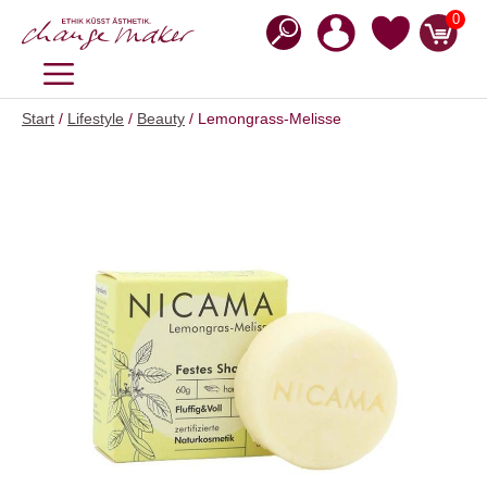
Zum
0
Inhalt
springen
MENÜ
Start
/
Lifestyle
/
Beauty
/ Lemongrass-Melisse