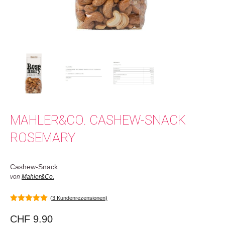
MAHLER&CO. CASHEW-SNACK
ROSEMARY
Cashew-Snack
von
Mahler&Co.
(
3
Kundenrezensionen)
5.00
von 5
CHF
9.90