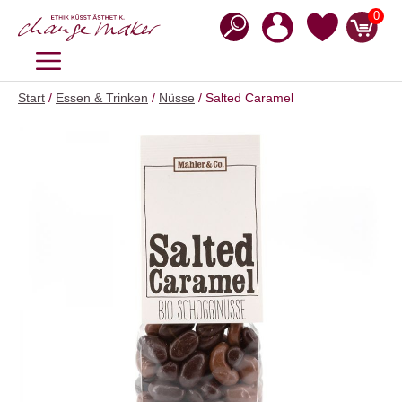
Zum
0
Inhalt
springen
MENÜ
Start
/
Essen & Trinken
/
Nüsse
/ Salted Caramel