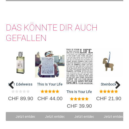
seinem Master-Studium in Coaching den Webshop-Handel von Mahler &
Co.
DAS KÖNNTE DIR AUCH
GEFALLEN
Nr. 1 Edelweiss
This Is Your Life
Steinbock
This Is Your Life
0
5.00
5.00
CHF
89.90
CHF
44.00
CHF
21.90
v
von 5
von 5
o
5.00
CHF
39.90
n
von 5
5
Jetzt entdecken
Jetzt entdecken
Jetzt entdecken
Jetzt entdecke