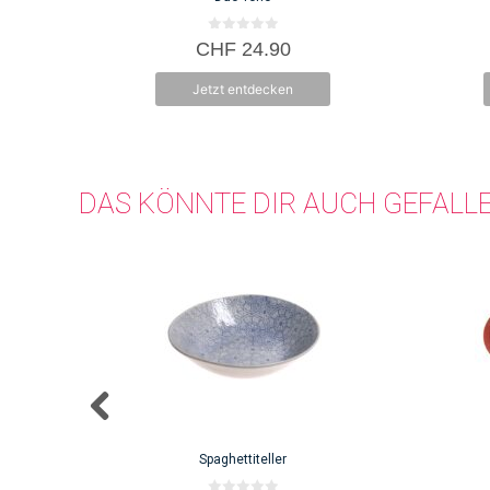
0
CHF
24.90
v
o
n
Jetzt entdecken
5
DAS KÖNNTE DIR AUCH GEFALL
Spaghettiteller