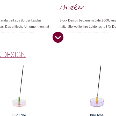
Kategorien:
Wohnen
,
Tisch & Küche
Weitere Produkte shoppen, die diesem Cha
ndarbeit aus Borosilikatglas
Block Design begann im Jahr 2000, kur
 Glas. Das britische Unternehmen hat
hatte. Sie wollte ihre Leidenschaft für
ökologisches Engagement
Reihe funktioneller, schöner Lifestyle-
Dieses Produkt weiterempfehlen:
anet, was bedeutet, dass 1% des
Seitdem wurde die Kollektion um Schre
erweitert.
 DESIGN
Duo Tone
Duo Tone