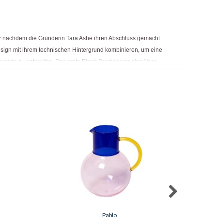
ngemaker Kriterium entsprechen:
z nachdem die Gründerin Tara Ashe ihren Abschluss gemacht
 Design mit ihrem technischen Hintergrund kombinieren, um eine
Produkte zu entwerfen. Das erste Block-Produkt war eine Vase.
ibtisch-Accessoires, Schmuck und weitere Haushaltswaren
Pablo