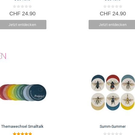
0
0
CHF
24.90
CHF
24.90
v
v
o
o
n
n
Jetzt entdecken
Jetzt entdecken
5
5
EN
Themawechsel Smalltalk
Summ-Summer