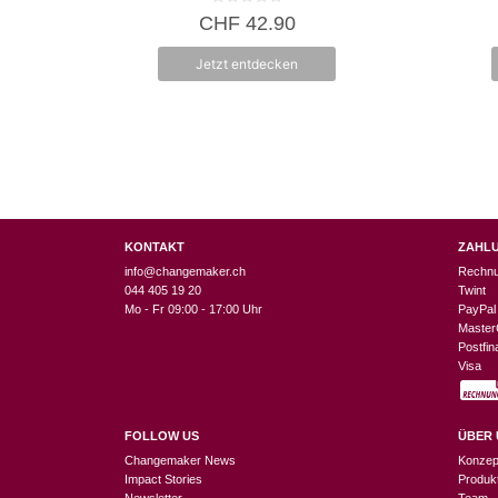
0
CHF
42.90
v
o
n
Jetzt entdecken
5
KONTAKT
ZAHL
info@changemaker.ch
Rechn
044 405 19 20
Twint
Mo - Fr 09:00 - 17:00 Uhr
PayPal
Master
Postfi
Visa
FOLLOW US
ÜBER 
Changemaker News
Konzep
Impact Stories
Produk