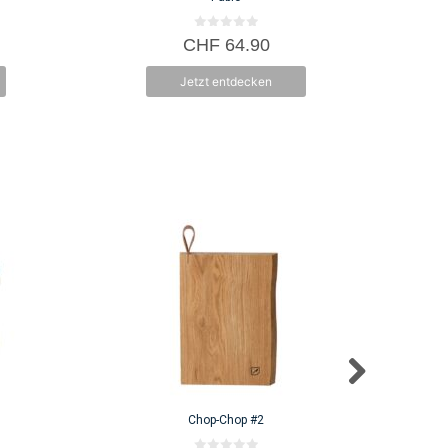
0
CHF
64.90
v
o
n
Jetzt entdecken
5
Chop-Chop #2