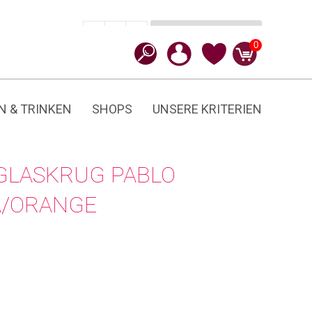
In den Warenkorb
CHF
64.90
-
+
Pablo
0
Menge
N & TRINKEN
SHOPS
UNSERE KRITERIEN
GLASKRUG PABLO
A/ORANGE