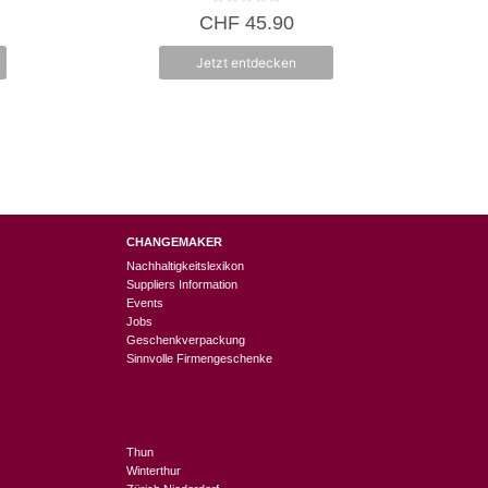
0
CHF
45.90
v
o
n
Jetzt entdecken
5
CHANGEMAKER
Nachhaltigkeitslexikon
Suppliers Information
Events
Jobs
Geschenkverpackung
Sinnvolle Firmengeschenke
Thun
Winterthur