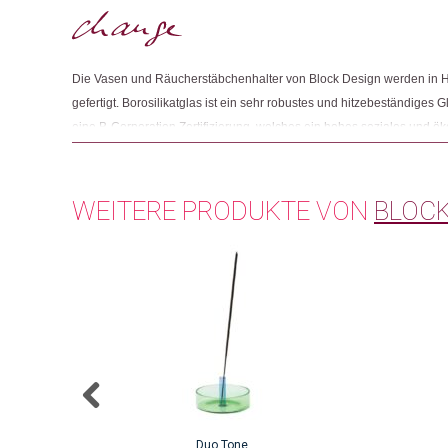
Die Vasen und Räucherstäbchenhalter von Block Design werden in Ha
gefertigt. Borosilikatglas ist ein sehr robustes und hitzebeständiges
eine B-Corporation Zertifizierung, welches ein hohes soziales und 
voraussetzt. Ausserdem ist Block Design Mitglied von 1% For The Pl
jährlichen Umsatzes an Umweltorganisationen gespendet wird.
WEITERE PRODUKTE VON
BLOCK
Duo Tone