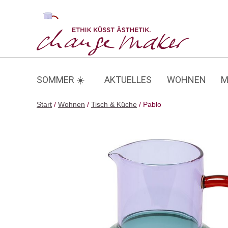
Zum
Inhalt
Pablo
springen
SOMMER ☀️
AKTUELLES
WOHNEN
M
Start
/
Wohnen
/
Tisch & Küche
/ Pablo