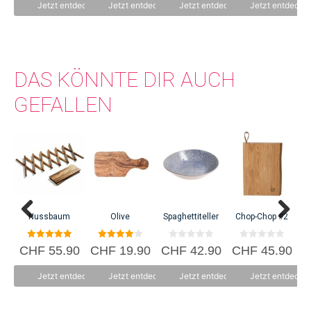
n
n
n
n
Jetzt entdecken
Jetzt entdecken
Jetzt entdecken
Jetzt entdecke
5
5
5
5
DAS KÖNNTE DIR AUCH
GEFALLEN
Nussbaum
Olive
Spaghettiteller
Chop-Chop #2
5.00
4.00
0
0
CHF
55.90
CHF
19.90
CHF
42.90
CHF
45.90
von 5
von 5
v
v
o
o
n
n
Jetzt entdecken
Jetzt entdecken
Jetzt entdecken
Jetzt entdecke
5
5