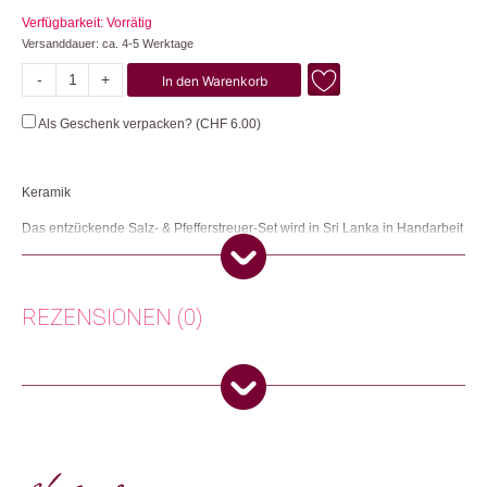
Verfügbarkeit: Vorrätig
Versanddauer: ca. 4-5 Werktage
-
+
In den Warenkorb
Elephant
Menge
Als Geschenk verpacken? (
CHF
6.00
)
Keramik
Das entzückende Salz- & Pfefferstreuer-Set wird in Sri Lanka in Handarbeit
hergestellt.
Herkunft: Grossbritannien
Produktion: Sri Lanka
REZENSIONEN (0)
Artikelnummer: 106395.07
Kategorien:
Wohnen
,
Tisch & Küche
Es gibt noch keine Rezensionen.
Weitere Produkte shoppen, die diesem Changemaker Kriterium
entsprechen:
Nur angemeldete Kunden, die dieses Produkt gekauft haben,
dürfen eine Rezension abgeben.