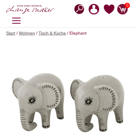
Zum
0
Inhalt
springen
MENÜ
Start
/
Wohnen
/
Tisch & Küche
/ Elephant