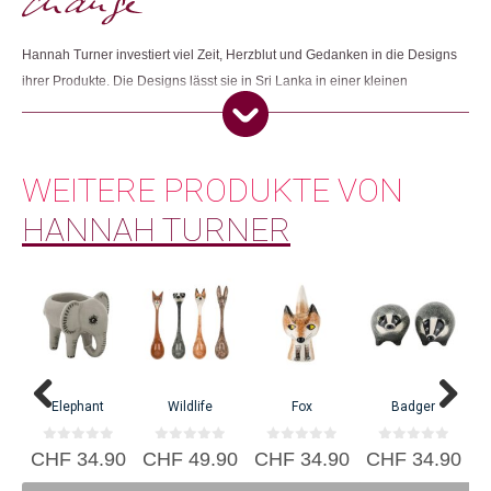
Dieses Produkt weiterempfehlen:
Hannah Turner investiert viel Zeit, Herzblut und Gedanken in die Designs
ihrer Produkte. Die Designs lässt sie in Sri Lanka in einer kleinen
Werkstatt mit fairen Arbeitsbedingungen in Handarbeit herstellen.
WEITERE PRODUKTE VON
HANNAH TURNER
Die Britin Hannah Turner startete ihr eigenes Label, als sie 1991 bei ihrer
Abschluss-Ausstellung an der Universität Bristol extrem viele Bestellungen
für ihre Keramikprodukte erhielt. Dank eines Darlehens konnte sie ihr
erstes Atelier eröffnen und designt seither entzückende Keramikprodukte.
C
Elephant
Wildlife
Fox
Badger
0
0
0
0
CHF
34.90
CHF
49.90
CHF
34.90
CHF
34.90
v
v
v
v
o
o
o
o