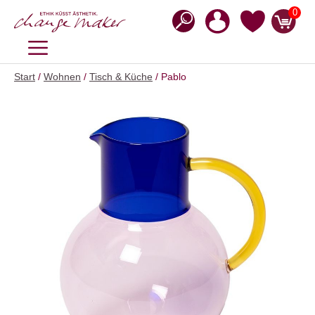
Zum
0
Inhalt
springen
MENÜ
Start
/
Wohnen
/
Tisch & Küche
/ Pablo