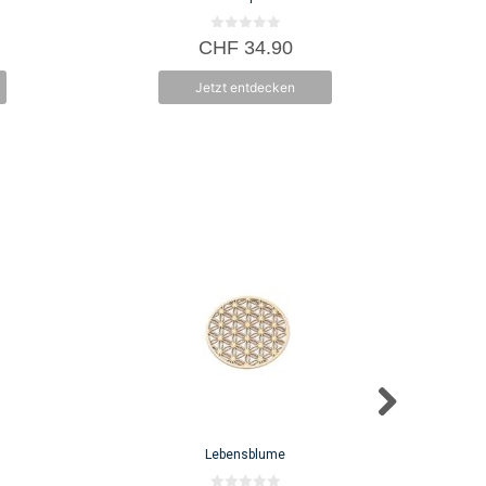
0
CHF
34.90
v
o
n
Jetzt entdecken
5
Lebensblume