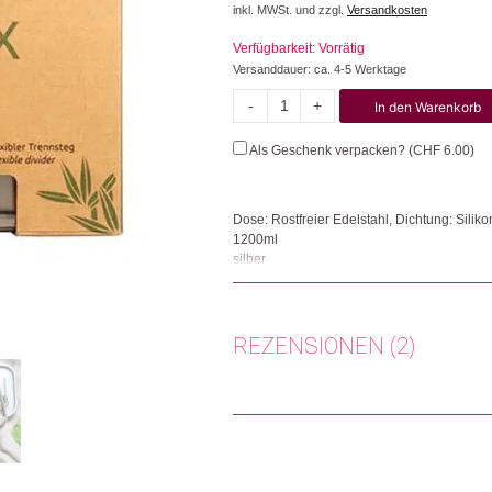
inkl. MWSt. und zzgl.
Versandkosten
Verfügbarkeit: Vorrätig
Versanddauer: ca. 4-5 Werktage
-
+
In den Warenkorb
Clip
Menge
Als Geschenk verpacken? (
CHF
6.00
)
Dose: Rostfreier Edelstahl, Dichtung: Sili
1200ml
silber
Damit nachhaltig Essen auch unterwegs mögl
Mittagessen unterwegs. Dank ihres Dividers
Begleiter für den Alltag.
REZENSIONEN (2)
Herkunft: Deutschland
Produktion: China
Artikelnummer: 109224.01
Anonym
(Verifizierter Käufer)
–
Kategorien:
Tisch & Küche
,
Wohnen
Switzerland
Weitere Produkte shoppen, die diesem Cha