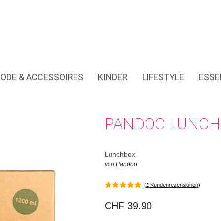
Jedes Produkt hat seine eigene Geschichte.
ODE & ACCESSOIRES
KINDER
LIFESTYLE
ESSE
PANDOO LUNCHB
Lunchbox
von
Pandoo
(
2
Kundenrezensionen)
5.00
von 5
CHF
39.90