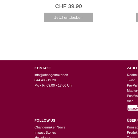
5.00
CHF
39.90
von 5
Jetzt entdecken
KONTAKT
ZAHL
info@changemaker.ch
Rechn
044 405 19 20
Twint
Mo - Fr 09:00 - 17:00 Uhr
PayPal
Master
Postfi
Visa
FOLLOW US
ÜBER 
Changemaker News
Konzep
Impact Stories
Produk
Newsletter
Team