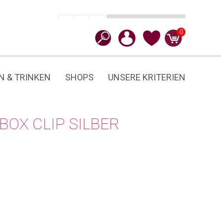
In den Warenkorb
CHF
39.90
-
+
Clip
0
Menge
N & TRINKEN
SHOPS
UNSERE KRITERIEN
OX CLIP SILBER