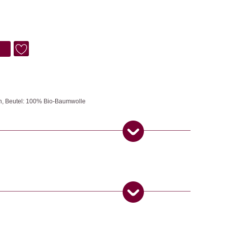
kon, Beutel: 100% Bio-Baumwolle
ich ist. Die pandoo Lunchbox ist ideal für das kleine oder grosse
 zur Trennung verschiedener Lebensmittel ist sie der perfekte
15. Dezember 2024
5
von 5
ngemaker Kriterium entsprechen: