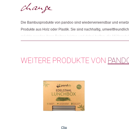
Die Bambusprodukte von pandoo sind wiederverwendbar und ersetze
Produkte aus Holz oder Plastik. Sie sind nachhaltig, umweltfreundlich
möchte pandoo ihren Beitrag leisten und dabei helfen, die Müllprodu
kann extrem hohe CO²-Mengen aufnehmen. Er produziert ca. 35% meh
vergleichbare Fläche von Bäumen, kann recycelt werden und ist biolo
Qualität, sondern auch die Arbeitsbedingungen und sozialen Standar
WEITERE PRODUKTE VON
PAND
verfolgen ein ganzheitliches Konzept, deshalb betrachten sie die ko
nachhaltigen Produkt-Lebenszyklus, vom Rohstoff bis zur Entsorgung,
Clip