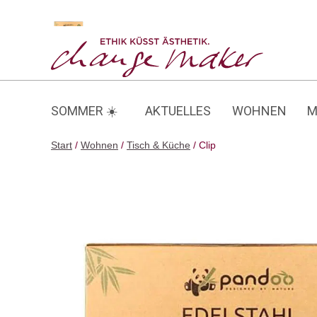
Zum
Inhalt
Clip
springen
SOMMER ☀️
AKTUELLES
WOHNEN
M
Start
/
Wohnen
/
Tisch & Küche
/ Clip