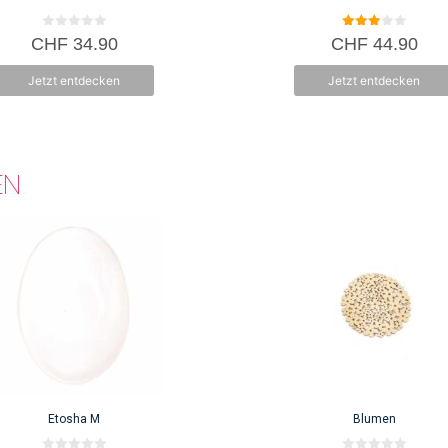
0
3.00
CHF
34.90
CHF
44.90
v
von 5
o
n
Jetzt entdecken
Jetzt entdecken
5
EN
Etosha M
Blumen