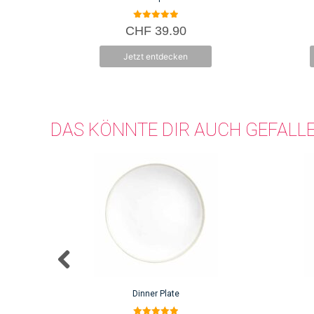
5.00
CHF
39.90
von 5
Jetzt entdecken
DAS KÖNNTE DIR AUCH GEFALL
Dinner Plate