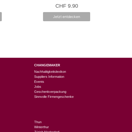
0
CHF
9.90
v
o
n
Jetzt entdecken
5
CHANGEMAKER
Nachhaltigkeitslexikon
Suppliers Information
Events
Jobs
Geschenkverpackung
Sinnvolle Firmengeschenke
Thun
Winterthur