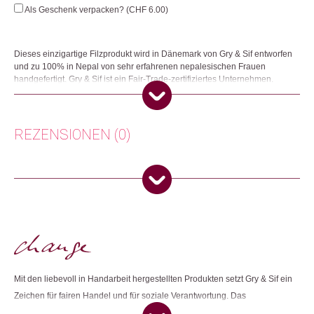
Bow
Als Geschenk verpacken? (
CHF
6.00
)
Menge
Dieses einzigartige Filzprodukt wird in Dänemark von Gry & Sif entworfen
und zu 100% in Nepal von sehr erfahrenen nepalesischen Frauen
handgefertigt. Gry & Sif ist ein Fair-Trade-zertifiziertes Unternehmen.
Herkunft: Dänemark
Produktion: Nepal
Artikelnummer: 110798.23
REZENSIONEN (0)
Kategorien:
Deko
,
Wohnen
Es gibt noch keine Rezensionen.
Weitere Produkte shoppen, die diesem Changemaker Kriterium
entsprechen:
Nur angemeldete Kunden, die dieses Produkt gekauft haben,
dürfen eine Rezension abgeben.
Dieses Produkt weiterempfehlen:
Mit den liebevoll in Handarbeit hergestellten Produkten setzt Gry & Sif ein
Zeichen für fairen Handel und für soziale Verantwortung. Das
Unternehmen ist seit 2009 durch die World Fair Trade Organization