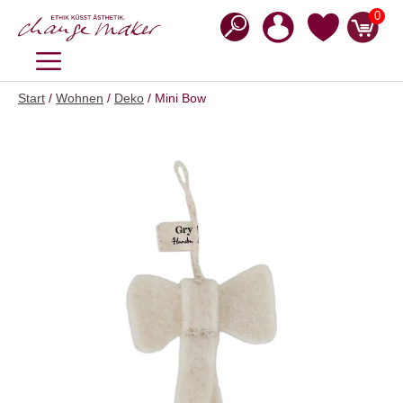
Zum
0
Inhalt
springen
MENÜ
Start
/
Wohnen
/
Deko
/ Mini Bow