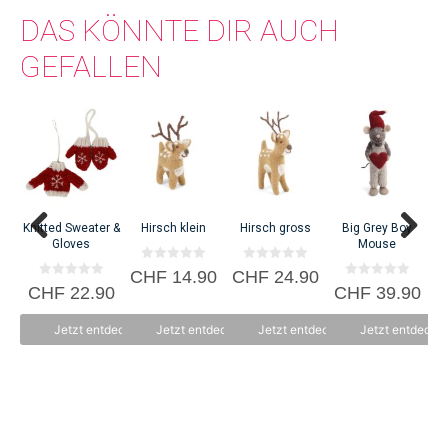
DAS KÖNNTE DIR AUCH
GEFALLEN
B
C
Knitted Sweater &
Hirsch klein
Hirsch gross
Big Grey Boy
Gloves
Mouse
0
0
CHF
14.90
CHF
24.90
v
v
0
0
CHF
22.90
CHF
39.90
o
o
v
v
n
n
o
o
5
5
n
n
Jetzt entdecken
Jetzt entdecken
Jetzt entdecken
Jetzt entdecke
5
5