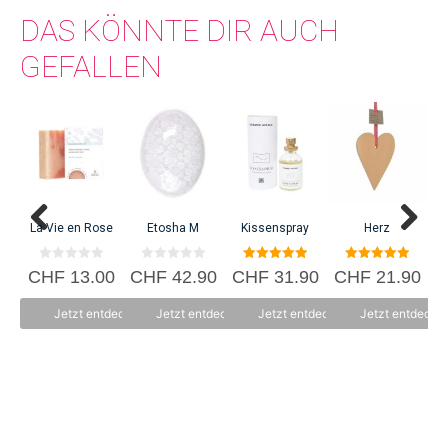
DAS KÖNNTE DIR AUCH
GEFALLEN
La Vie en Rose
Etosha M
Kissenspray
Herz
Th
0
0
5.00
5.00
CHF
13.00
CHF
42.90
CHF
31.90
CHF
21.90
C
v
v
von 5
von 5
o
o
n
n
Jetzt entdecken
Jetzt entdecken
Jetzt entdecken
Jetzt entdecke
5
5