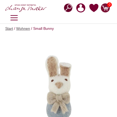
Zum
0
Inhalt
springen
MENÜ
Start
/
Wohnen
/ Small Bunny