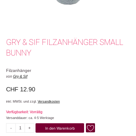
GRY & SIF FILZANHÄNGER SMALL
BUNNY
Filzanhänger
von
Gry & Sif
CHF
12.90
inkl. MWSt. und zzgl.
Versandkosten
Verfügbarkeit: Vorrätig
Versanddauer: ca. 4-5 Werktage
-
+
In den Warenkorb
Small