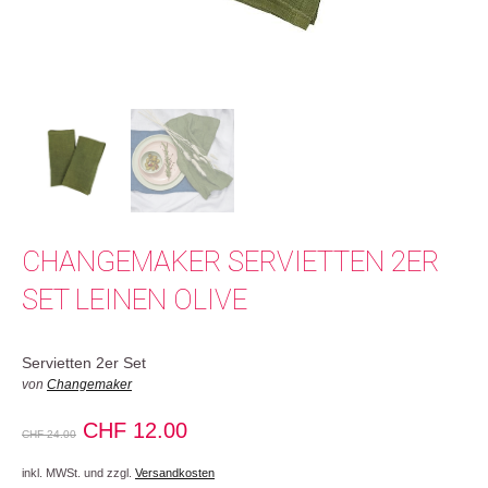
CHANGEMAKER SERVIETTEN 2ER
SET LEINEN OLIVE
Servietten 2er Set
von
Changemaker
Ursprünglicher
Aktueller
CHF
12.00
CHF
24.00
Preis
Preis
inkl. MWSt. und zzgl.
Versandkosten