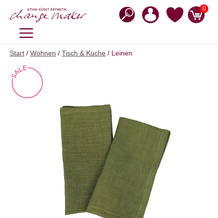
Zum
0
Inhalt
springen
MENÜ
Start
/
Wohnen
/
Tisch & Küche
/ Leinen