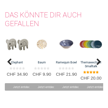
DAS KÖNNTE DIR AUCH
GEFALLEN
Elephant
Baum
Ramequin Bowl
Themawechsel
Smalltalk
0
0
0
CHF
34.90
CHF
9.90
CHF
21.90
v
v
v
5.00
CHF
20.00
o
o
o
von 5
n
n
n
5
5
5
Jetzt entdecken
Jetzt entdecken
Jetzt entdecken
Jetzt entdecke