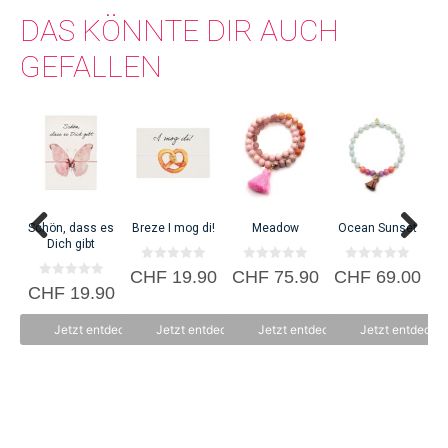
DAS KÖNNTE DIR AUCH
GEFALLEN
W
C
Schön, dass es
Breze I mog di!
Meadow
Ocean Sunset
Dich gibt
0
0
0
CHF
19.90
CHF
75.90
CHF
69.00
v
v
v
0
CHF
19.90
o
o
o
v
n
n
n
o
5
5
5
n
Jetzt entdecken
Jetzt entdecken
Jetzt entdecken
Jetzt entdecke
5