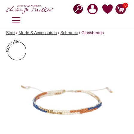
Zum
0
Inhalt
springen
MENÜ
Start
/
Mode & Accessoires
/
Schmuck
/ Glassbeads