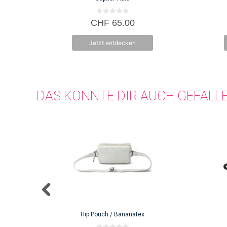
0
CHF
65.00
v
o
n
Jetzt entdecken
5
DAS KÖNNTE DIR AUCH GEFALL
Hip Pouch / Bananatex