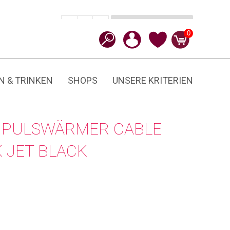
In den Warenkorb
CHF
54.90
-
+
Midnight
0
Dusk
Menge
N & TRINKEN
SHOPS
UNSERE KRITERIEN
 PULSWÄRMER CABLE
 JET BLACK