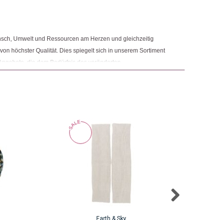
Mode
,
Mode & Accessoires
ngemaker Kriterium entsprechen:
nsch, Umwelt und Ressourcen am Herzen und gleichzeitig
 von höchster Qualität. Dies spiegelt sich in unserem Sortiment
Angebote, die dem Bedürfnis des veränderten
 Nachhaltigkeit sowie der Modernisierung von Fair Trade und
r.
Earth & Sky