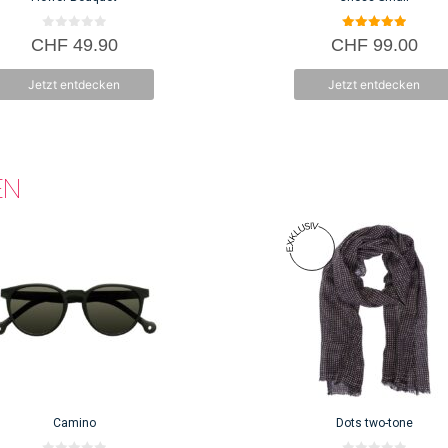
0
5.00
CHF
49.90
CHF
99.00
v
von 5
o
n
Jetzt entdecken
Jetzt entdecken
5
EN
Camino
Dots two-tone