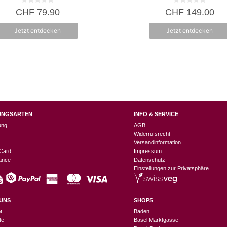
0
0
CHF
79.90
CHF
149.00
v
v
o
o
n
n
Jetzt entdecken
Jetzt entdecken
5
5
UNGSARTEN
INFO & SERVICE
ung
AGB
Widerrufsrecht
Versandinformation
Card
Impressum
nance
Datenschutz
Einstellungen zur Privatsphäre
UNS
SHOPS
t
Baden
te
Basel Marktgasse