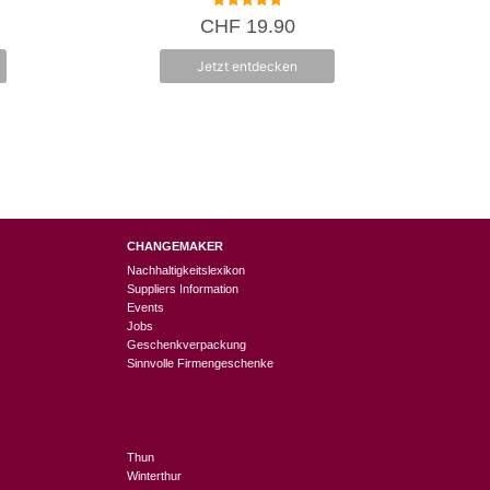
5.00
CHF
19.90
von 5
Jetzt entdecken
CHANGEMAKER
Nachhaltigkeitslexikon
Suppliers Information
Events
Jobs
Geschenkverpackung
Sinnvolle Firmengeschenke
Thun
Winterthur