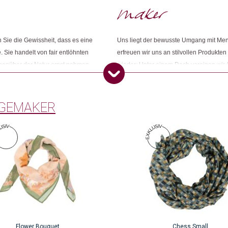
Kategorien:
Changemaker Strickkollektion
,
Weitere Produkte shoppen, die diesem Cha
Sie die Gewissheit, dass es eine
Uns liegt der bewusste Umgang mit Me
. Sie handelt von fair entlöhnten
erfreuen wir uns an stilvollen Produkten
egenüber der Natur ernst nehmen.
wieder: Unter einem Dach vereinen wir 
ness und ihr grünes Gewissen
Konsumbewusstseins nach mehr Sinn und
Dieses Produkt weiterempfehlen:
Öko entsprechen. Wir sind Changemake
GEMAKER
Flower Bouquet
Chess Small