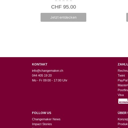
0
CHF
95.00
v
o
n
Jetzt entdecken
5
KONTAKT
ZAHL
info@changemaker.ch
Rechn
044 405 19 20
Twint
Mo - Fr 09:00 - 17:00 Uhr
PayPal
Master
Postfi
Visa
FOLLOW US
ÜBER 
Changemaker News
Konzep
Impact Stories
Produk