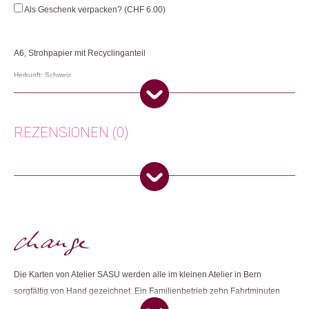
mit
Als Geschenk verpacken? (
CHF
6.00
)
Einhorn
Menge
A6, Strohpapier mit Recyclinganteil
Herkunft: Schweiz
Produktion: Schweiz
Artikelnummer: 111590.06
Kategorien:
Karten
,
Lifestyle
,
Papeterie & Büro
REZENSIONEN (0)
Weitere Produkte shoppen, die diesem Changemaker Kriterium
entsprechen:
Es gibt noch keine Rezensionen.
Nur angemeldete Kunden, die dieses Produkt gekauft haben,
dürfen eine Rezension abgeben.
Dieses Produkt weiterempfehlen:
Die Karten von Atelier SASU werden alle im kleinen Atelier in Bern
sorgfältig von Hand gezeichnet. Ein Familienbetrieb zehn Fahrtminuten
weiter druckt die Karten und Anhänger auf zertifiziertes Recyclingpapier.