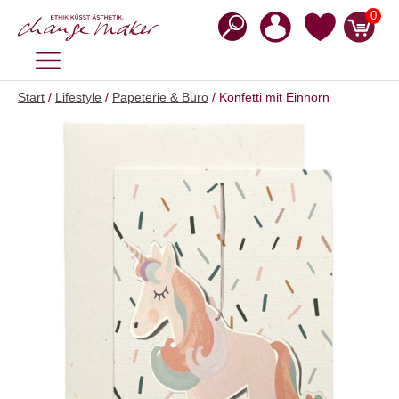
Zum
0
Inhalt
springen
MENÜ
Start
/
Lifestyle
/
Papeterie & Büro
/ Konfetti mit Einhorn