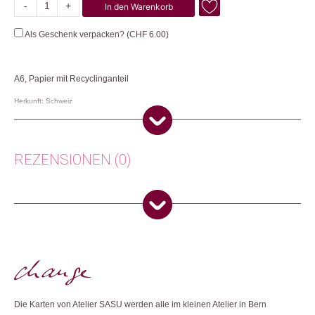
-
+
In den Warenkorb
Sternenhimmel
mit
Als Geschenk verpacken? (
CHF
6.00
)
Fuchs
Menge
A6, Papier mit Recyclinganteil
Herkunft: Schweiz
Produktion: Schweiz
Artikelnummer: 112259.01
Kategorien:
Lifestyle
,
Papeterie & Büro
,
Weihnachtsgeschenke
REZENSIONEN (0)
Weitere Produkte shoppen, die diesem Changemaker Kriterium
entsprechen:
Es gibt noch keine Rezensionen.
Nur angemeldete Kunden, die dieses Produkt gekauft haben,
dürfen eine Rezension abgeben.
Dieses Produkt weiterempfehlen:
Die Karten von Atelier SASU werden alle im kleinen Atelier in Bern