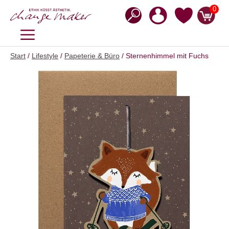
Zum
0
Inhalt
springen
MENÜ
Start
/
Lifestyle
/
Papeterie & Büro
/ Sternenhimmel mit Fuchs