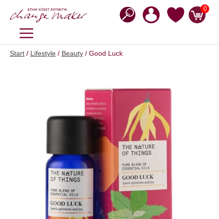
Zum
0
Inhalt
springen
MENÜ
Start
/
Lifestyle
/
Beauty
/ Good Luck