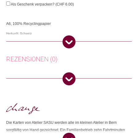
Festtage
Als Geschenk verpacken? (
CHF
6.00
)
Menge
A6, 100% Recyclingpapier
Herkunft: Schweiz
Produktion: Schweiz
Artikelnummer: 112259.05
Kategorien:
Lifestyle
,
Papeterie & Büro
,
Weihnachtsgeschenke
REZENSIONEN (0)
Weitere Produkte shoppen, die diesem Changemaker Kriterium
entsprechen:
Es gibt noch keine Rezensionen.
Nur angemeldete Kunden, die dieses Produkt gekauft haben,
dürfen eine Rezension abgeben.
Dieses Produkt weiterempfehlen:
Die Karten von Atelier SASU werden alle im kleinen Atelier in Bern
sorgfältig von Hand gezeichnet. Ein Familienbetrieb zehn Fahrtminuten
weiter druckt die Karten und Anhänger auf zertifiziertes Recyclingpapier.