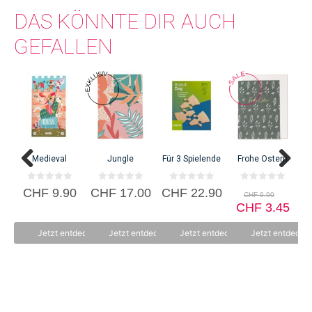
DAS KÖNNTE DIR AUCH
GEFALLEN
Medieval
Jungle
Für 3 Spielende
Frohe Ostern
0
0
0
0
Urspr
CHF
9.90
CHF
17.00
CHF
22.90
CHF
6.90
v
v
v
v
Preis
Aktu
o
o
o
CHF
o
3.45
n
n
n
n
war:
Prei
5
5
5
5
CHF 
ist:
Jetzt entdecken
Jetzt entdecken
Jetzt entdecken
Jetzt entdecke
CHF