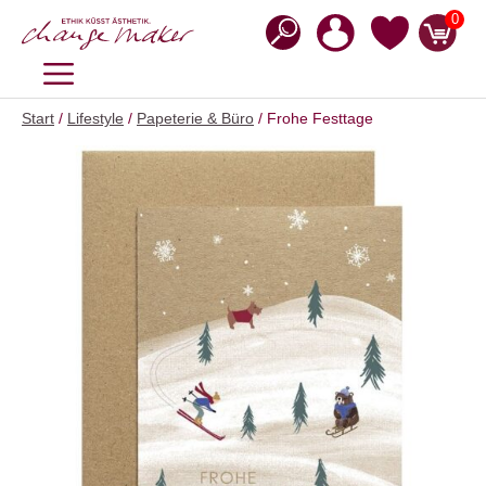
Zum
0
Inhalt
springen
MENÜ
Start
/
Lifestyle
/
Papeterie & Büro
/ Frohe Festtage