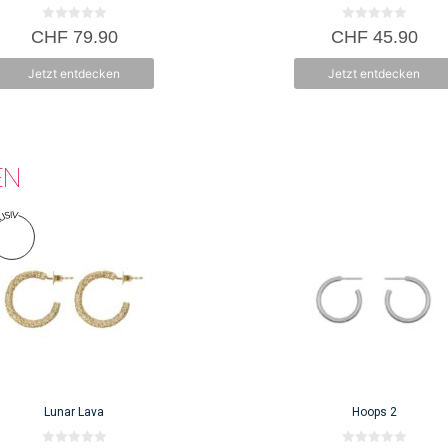
0
0
CHF
79.90
CHF
45.90
v
v
o
o
n
n
Jetzt entdecken
Jetzt entdecken
5
5
EN
Lunar Lava
Hoops 2