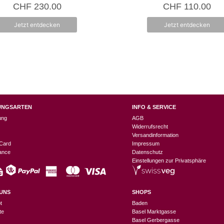
0
0
CHF
230.00
CHF
110.00
v
v
o
o
n
n
Jetzt entdecken
Jetzt entdecken
5
5
UNGSARTEN
INFO & SERVICE
ung
AGB
Widerrufsrecht
Versandinformation
Card
Impressum
nance
Datenschutz
Einstellungen zur Privatsphäre
UNS
SHOPS
t
Baden
te
Basel Marktgasse
Basel Gerbergasse