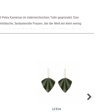
 Petra Kamenar im österreichischen Tulln gegründet. Das
mistische, fantasievolle Frauen, die die Welt ein klein wenig
insam mit der Boku Tulln hat Birdy & Bee 2022 ein Projekt
n Materials für Schmuckherstellung". Nach 18 Monaten konnten
 den "EVE ", präsentieren.
Lil Eve