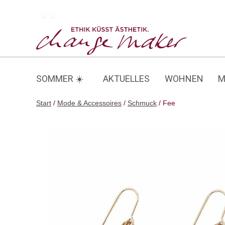
Zum
Inhalt
Fee
springen
SOMMER ☀️
AKTUELLES
WOHNEN
M
Start
/
Mode & Accessoires
/
Schmuck
/ Fee