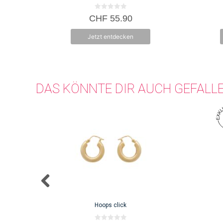
0
CHF
55.90
v
o
n
Jetzt entdecken
5
DAS KÖNNTE DIR AUCH GEFALL
Hoops click