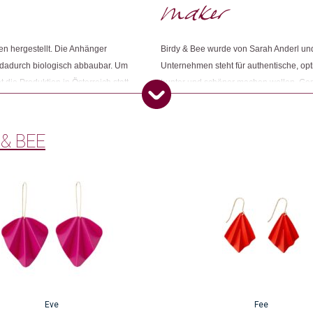
Dieses Produkt weiterempfehlen:
n hergestellt. Die Anhänger
Birdy & Bee wurde von Sarah Anderl und
d dadurch biologisch abbaubar. Um
Unternehmen steht für authentische, opti
die Produktion in Österreich statt.
bunter und schöner machen wollen. Geme
b sie die Achtung der
gestartet zur "Erforschung nachhaltige
ferkette sicherstellen.
sie den ersten Ohrring aus dieser Linie,
 & BEE
Eve
Fee