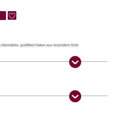
& Maisstärke, goldfilled Haken aus recyceltem Gold
t federleicht, klein und vor allem zauberhaft. „FEE“ Ein perfekter
zdem robust, inspiriert von der japanischen Faltkunst Origami und der
lück.
,
Ohrringe
 Produkt gekauft haben, dürfen eine Rezension abgeben.
ngemaker Kriterium entsprechen: