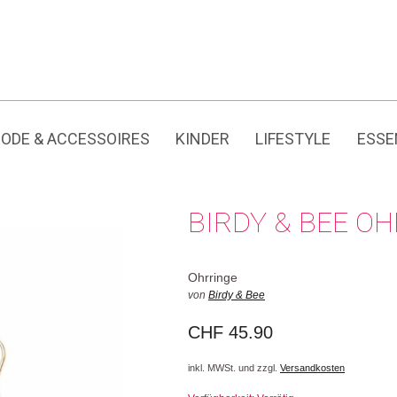
Jedes Produkt hat seine eigene Geschichte.
ODE & ACCESSOIRES
KINDER
LIFESTYLE
ESSE
BIRDY & BEE O
Ohrringe
von
Birdy & Bee
CHF
45.90
inkl. MWSt. und zzgl.
Versandkosten