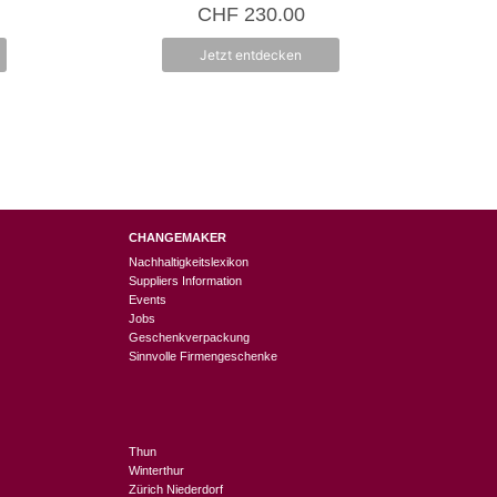
0
CHF
230.00
v
o
n
Jetzt entdecken
5
CHANGEMAKER
Nachhaltigkeitslexikon
Suppliers Information
Events
Jobs
Geschenkverpackung
Sinnvolle Firmengeschenke
Thun
Winterthur
Zürich Niederdorf