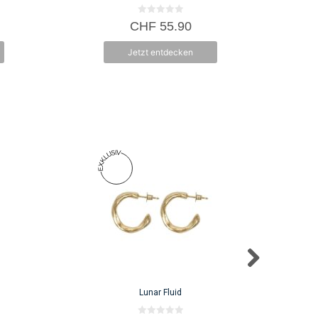
0
CHF
55.90
v
o
n
Jetzt entdecken
5
Lunar Fluid