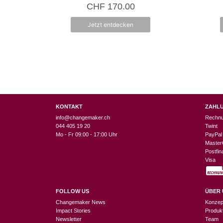
0
CHF
170.00
v
o
n
Jetzt entdecken
5
KONTAKT
ZAHL
info@changemaker.ch
Rechn
044 405 19 20
Twint
Mo - Fr 09:00 - 17:00 Uhr
PayPal
Master
Postfi
Visa
FOLLOW US
ÜBER 
Changemaker News
Konzep
Impact Stories
Produk
Newsletter
Team