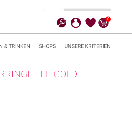
In den Warenkorb
CHF
45.90
-
+
Fee
0
Menge
N & TRINKEN
SHOPS
UNSERE KRITERIEN
HRRINGE FEE GOLD