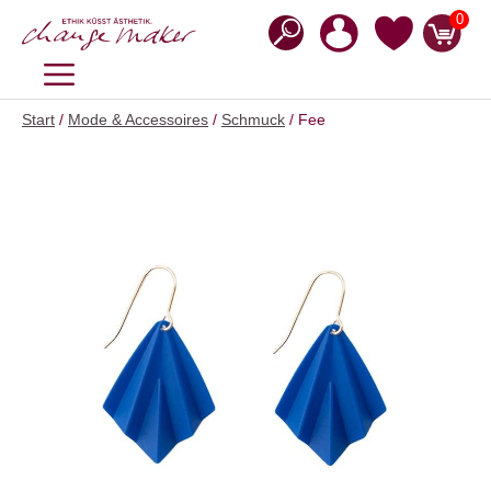
Zum
0
Inhalt
springen
MENÜ
Start
/
Mode & Accessoires
/
Schmuck
/ Fee