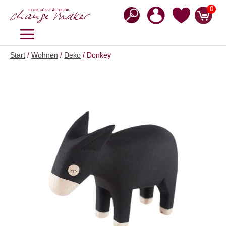
Zum
0
Inhalt
springen
MENÜ
Start
/
Wohnen
/
Deko
/ Donkey