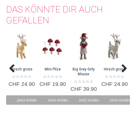
DAS KÖNNTE DIR AUCH
GEFALLEN
Kni
C
Hirsch gross
Mini Pilze
Big Grey Girly
Hirsch gross
Mouse
0
0
0
CHF
24.90
CHF
19.90
CHF
24.90
v
v
v
0
CHF
39.90
o
o
o
v
n
n
n
o
5
5
5
n
Jetzt entdecken
Jetzt entdecken
Jetzt entdecken
Jetzt entdecke
5