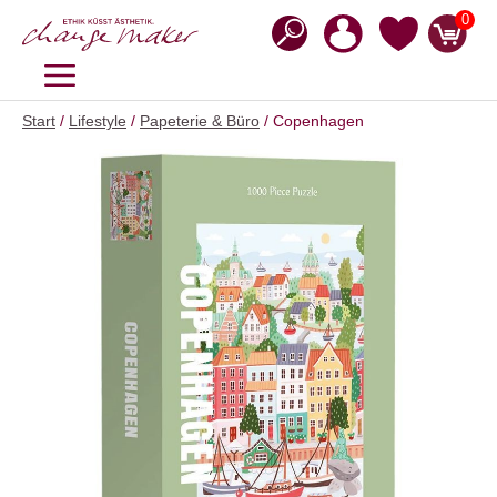
Zum
0
Inhalt
springen
MENÜ
Start
/
Lifestyle
/
Papeterie & Büro
/ Copenhagen