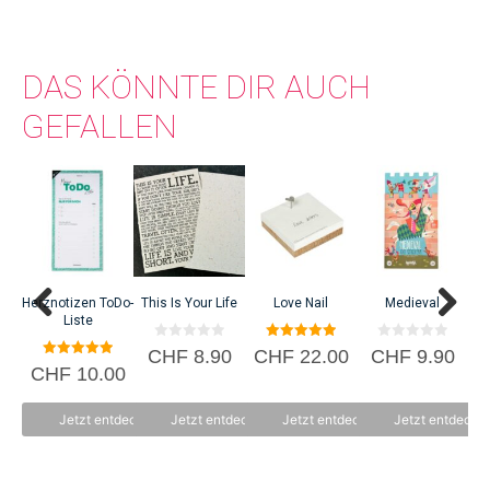
DAS KÖNNTE DIR AUCH
GEFALLEN
Herznotizen ToDo-
This Is Your Life
Love Nail
Medieval
Liste
0
5.00
0
CHF
8.90
CHF
22.00
CHF
9.90
v
von 5
v
5.00
CHF
10.00
o
o
von 5
n
n
5
5
Jetzt entdecken
Jetzt entdecken
Jetzt entdecken
Jetzt entdecke