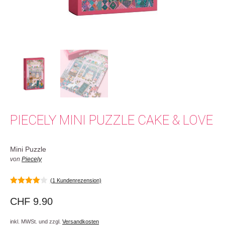
PIECELY MINI PUZZLE CAKE & LOVE
Mini Puzzle
von
Piecely
(
1
Kundenrezension)
4.00
von
5
CHF
9.90
inkl. MWSt. und zzgl.
Versandkosten