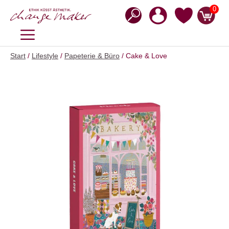
Zum
0
Inhalt
springen
MENÜ
Start
/
Lifestyle
/
Papeterie & Büro
/ Cake & Love