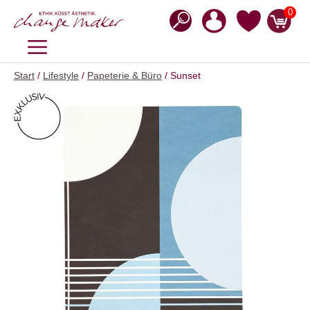
Zum
0
Inhalt
springen
MENÜ
Start
/
Lifestyle
/
Papeterie & Büro
/ Sunset