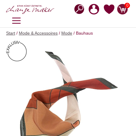
Zum
0
Inhalt
springen
MENÜ
Start
/
Mode & Accessoires
/
Mode
/ Bauhaus