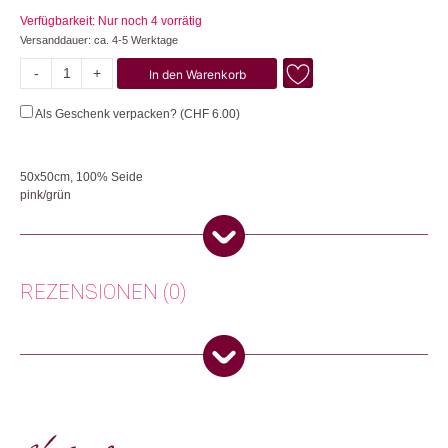
Verfügbarkeit: Nur noch 4 vorrätig
Versanddauer: ca. 4-5 Werktage
-
+
In den Warenkorb
Bauhaus
Menge
Als Geschenk verpacken? (
CHF
6.00
)
50x50cm, 100% Seide
pink/grün
Unsere selber kreierten Changemaker-Foulards werden in Handarbeit
hergestellt. Pflege: Handwäsche. Unser Produzent “Manjeen Handicrafts”
begann eine Gruppe von 5-8 jungen Frauen in den benachbarten
Slumquartieren zu unterstützen, indem sie ihnen Design- und Markttrends
REZENSIONEN (0)
und Schulungen zur Schmuckherstellung anboten. Im Jahr 2000 begann
das Unternehmen formell mit der Arbeit an den Prinzipien des fairen
Handels, um den unterprivilegierten Kunsthandwerkenden aus dem
Bereich der unorganisierten Produktion von Kunsthandwerk in und um
Beatrice Bähler
(Verifizierter Käufer)
–
25.
Delhi ein wirksames Unterstützungssystem zu bieten. Sie betrachten ihre
Dezember 2023
4
von 5
Verbindung mit dem fairen Handel als eine Gelegenheit, den
Handwerkenden und ihrer Gemeinschaft zu dienen und einen gerechten
Bern, Switzerland
und fairen Handel in den Prozess zur Beseitigung von Armut und
Ausbeutung einzubringen, um die Lebensqualität der Handwerkenden zu