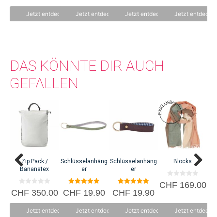
n
n
war:
Pr
5
5
Changemaker.
CHF 
ist:
Jetzt entdecken
Jetzt entdecken
Jetzt entdecken
Jetzt entdecke
CH
DAS KÖNNTE DIR AUCH
GEFALLEN
C
Zip Pack /
Schlüsselanhäng
Schlüsselanhäng
Blocks
Bananatex
er
er
0
CHF
169.00
v
0
5.00
5.00
CHF
350.00
CHF
19.90
CHF
19.90
o
v
von 5
von 5
n
o
5
n
Jetzt entdecken
Jetzt entdecken
Jetzt entdecken
Jetzt entdecke
5