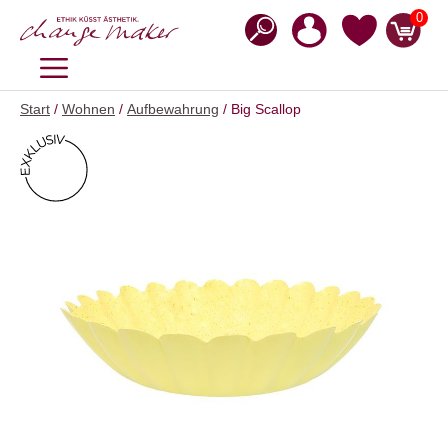
Zum
0
Inhalt
springen
MENÜ
Start
/
Wohnen
/
Aufbewahrung
/ Big Scallop