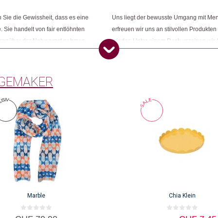
Sie die Gewissheit, dass es eine
Uns liegt der bewusste Umgang mit Me
Dieses Produkt weiterempfehlen:
. Sie handelt von fair entlöhnten
erfreuen wir uns an stilvollen Produkten
egenüber der Natur ernst nehmen.
wieder: Unter einem Dach vereinen wir 
ness und ihr grünes Gewissen
Konsumbewusstseins nach mehr Sinn und
Öko entsprechen. Wir sind Changemake
GEMAKER
Marble
Chia Klein
0
0