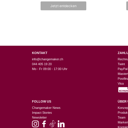
Jetzt entdecken
KONTAKT
ZAHL
info@changemaker.ch
Rechn
044 405 19 20
Twint
Mo - Fr 09:00 - 17:00 Uhr
PayPal
Master
Postfi
Visa
FOLLOW US
ÜBER 
Changemaker News
Konzep
Impact Stories
Produk
Newsletter
Team
Marke
Kontak