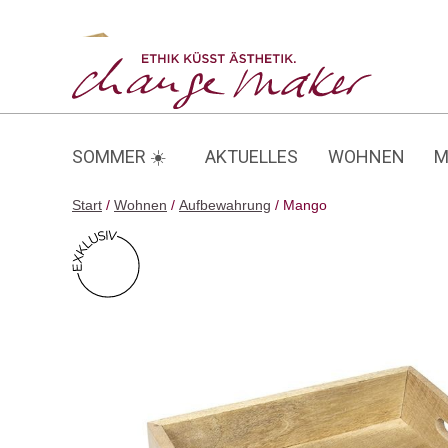
Zum
Inhalt
Mango
springen
SOMMER ☀️
AKTUELLES
WOHNEN
M
Start
/
Wohnen
/
Aufbewahrung
/ Mango