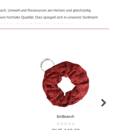
nsch, Umwelt und Ressourcen am Herzen und gleichzeitig
 von höchster Qualität. Dies spiegelt sich in unserem Sortiment
Angebote, die dem Bedürfnis des veränderten
 Nachhaltigkeit sowie der Modernisierung von Fair Trade und
r.
Birdbranch
0