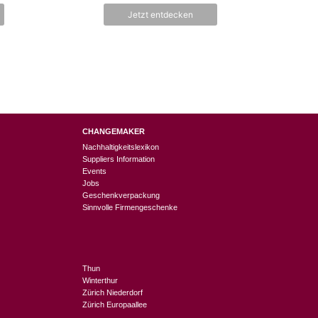
n
ist:
Jetzt entdecken
5
0
CHF 12.45.
CHANGEMAKER
Nachhaltigkeitslexikon
Suppliers Information
Events
Jobs
Geschenkverpackung
Sinnvolle Firmengeschenke
Thun
Winterthur
Zürich Niederdorf
Zürich Europaallee