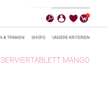
In den Warenkorb
CHF
24.90
-
+
Mango
0
Menge
N & TRINKEN
SHOPS
UNSERE KRITERIEN
SERVIERTABLETT MANGO