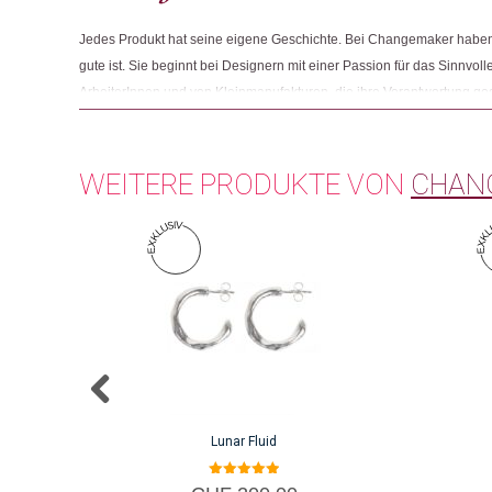
Jedes Produkt hat seine eigene Geschichte. Bei Changemaker haben 
gute ist. Sie beginnt bei Designern mit einer Passion für das Sinnvolle
ArbeiterInnen und von Kleinmanufakturen, die ihre Verantwortung g
Und sie endet mit Menschen wie Ihnen, die beim Einkaufen auf Fair
achten.
WEITERE PRODUKTE VON
CHAN
Lunar Fluid
5.00