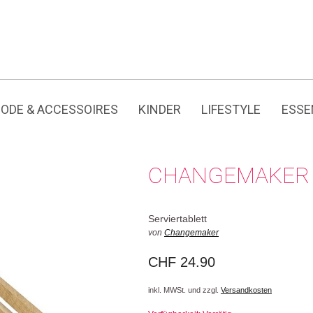
Jedes Produkt hat seine eigene Geschichte.
ODE & ACCESSOIRES
KINDER
LIFESTYLE
ESSE
CHANGEMAKER 
Serviertablett
von
Changemaker
CHF
24.90
inkl. MWSt. und zzgl.
Versandkosten