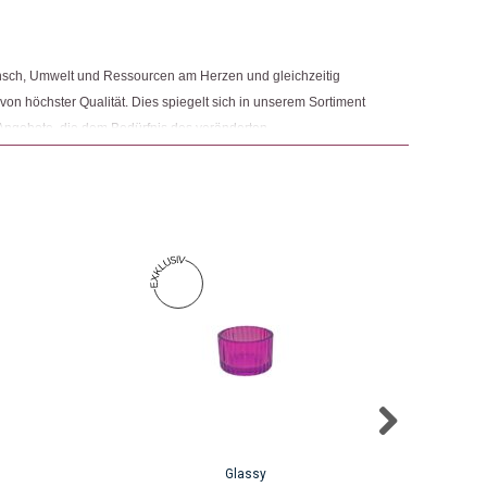
nsch, Umwelt und Ressourcen am Herzen und gleichzeitig
 von höchster Qualität. Dies spiegelt sich in unserem Sortiment
Angebote, die dem Bedürfnis des veränderten
 Nachhaltigkeit sowie der Modernisierung von Fair Trade und
r.
Dieses
Produkt
weist
mehrere
Varianten
auf.
Die
Optionen
können
auf
Glassy