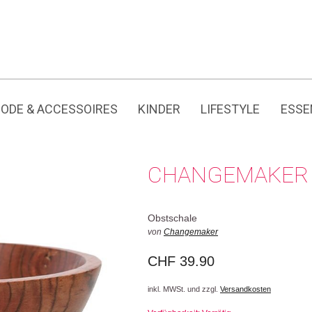
Jedes Produkt hat seine eigene Geschichte.
ODE & ACCESSOIRES
KINDER
LIFESTYLE
ESSE
CHANGEMAKER 
Obstschale
von
Changemaker
CHF
39.90
inkl. MWSt. und zzgl.
Versandkosten