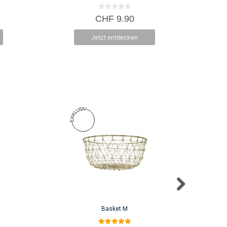
der
Produktseit
0
CHF
9.90
v
gewählt
o
n
werden
Jetzt entdecken
5
Basket M