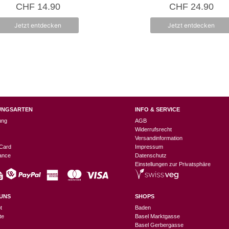
5.00
0
CHF
14.90
CHF
24.90
von 5
v
o
n
Jetzt entdecken
Jetzt entdecken
5
UNGSARTEN
INFO & SERVICE
ung
AGB
Widerrufsrecht
Versandinformation
Card
Impressum
nance
Datenschutz
Einstellungen zur Privatsphäre
UNS
SHOPS
t
Baden
te
Basel Marktgasse
Basel Gerbergasse