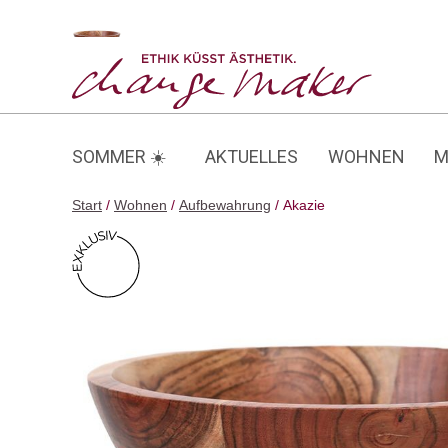
Zum
Inhalt
Akazie
springen
SOMMER ☀️
AKTUELLES
WOHNEN
M
Start
/
Wohnen
/
Aufbewahrung
/ Akazie