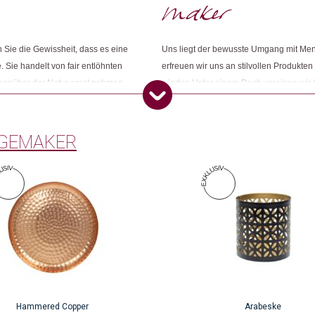
Dieses Produkt weiterempfehlen:
Sie die Gewissheit, dass es eine
Uns liegt der bewusste Umgang mit Me
. Sie handelt von fair entlöhnten
erfreuen wir uns an stilvollen Produkten
egenüber der Natur ernst nehmen.
wieder: Unter einem Dach vereinen wir 
ness und ihr grünes Gewissen
Konsumbewusstseins nach mehr Sinn und
Öko entsprechen. Wir sind Changemake
GEMAKER
Hammered Copper
Arabeske