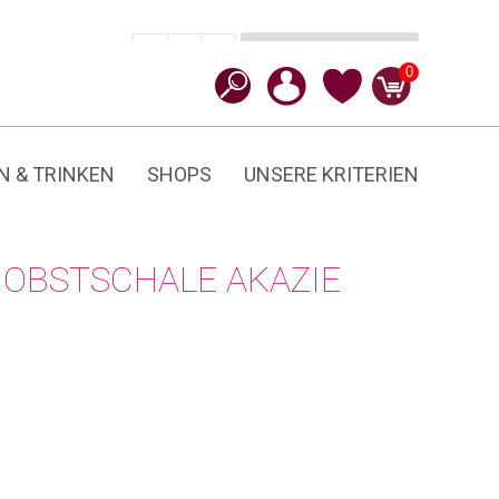
In den Warenkorb
CHF
39.90
-
+
Akazie
0
Menge
N & TRINKEN
SHOPS
UNSERE KRITERIEN
OBSTSCHALE AKAZIE