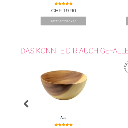
5.00
CHF
19.90
von 5
Jetzt entdecken
DAS KÖNNTE DIR AUCH GEFALL
Aca