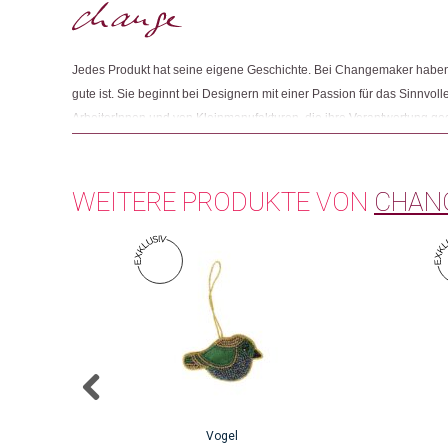
Jedes Produkt hat seine eigene Geschichte. Bei Changemaker haben 
gute ist. Sie beginnt bei Designern mit einer Passion für das Sinnvolle
ArbeiterInnen und von Kleinmanufakturen, die ihre Verantwortung g
Und sie endet mit Menschen wie Ihnen, die beim Einkaufen auf Fair
achten.
WEITERE PRODUKTE VON
CHAN
Vogel