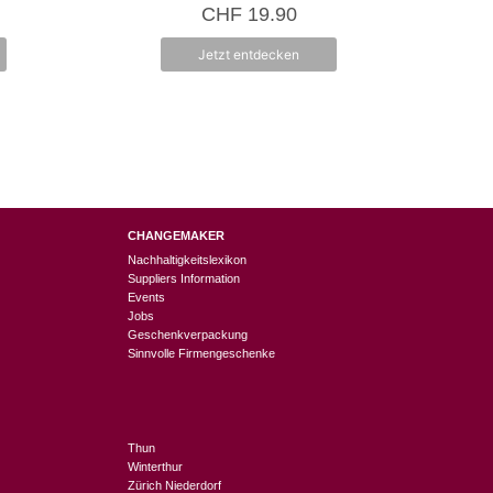
5.00
CHF
19.90
von 5
Jetzt entdecken
CHANGEMAKER
Nachhaltigkeitslexikon
Suppliers Information
Events
Jobs
Geschenkverpackung
Sinnvolle Firmengeschenke
Thun
Winterthur
Zürich Niederdorf