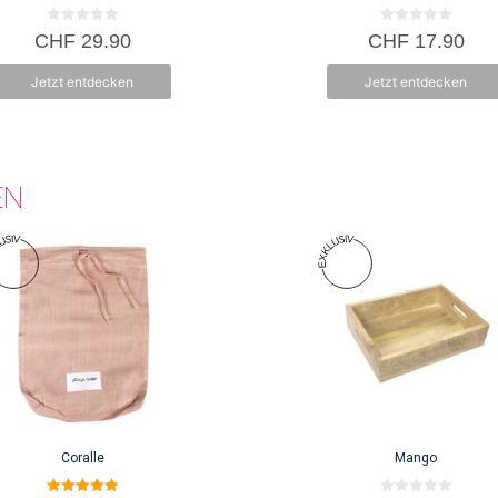
0
0
CHF
29.90
CHF
17.90
v
v
o
o
n
n
Jetzt entdecken
Jetzt entdecken
5
5
EN
Coralle
Mango