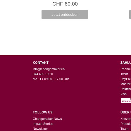
5.00
CHF
60.00
von 5
Jetzt entdecken
KONTAKT
ZAHL
info@changemaker.ch
Rechn
044 405 19 20
Twint
Mo - Fr 09:00 - 17:00 Uhr
PayPal
Master
Postfi
Visa
FOLLOW US
ÜBER 
Changemaker News
Konzep
Impact Stories
Produk
Newsletter
Team