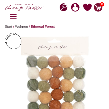
Zum
0
Inhalt
springen
MENÜ
Start
/
Wohnen
/ Ethereal Forest