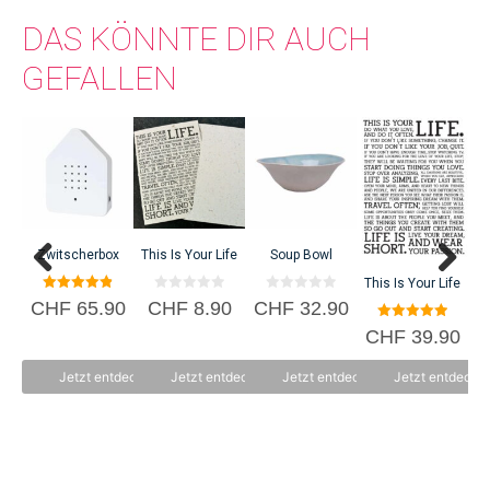
DAS KÖNNTE DIR AUCH
GEFALLEN
C
Zwitscherbox
This Is Your Life
Soup Bowl
This Is Your Life
4.87
0
0
CHF
65.90
CHF
8.90
CHF
32.90
von 5
v
v
o
o
5.00
CHF
39.90
n
n
von 5
5
5
Jetzt entdecken
Jetzt entdecken
Jetzt entdecken
Jetzt entdecke