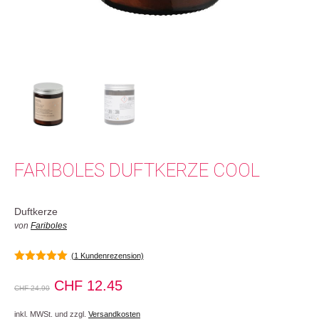
FARIBOLES DUFTKERZE COOL
Duftkerze
von
Fariboles
(
1
Kundenrezension)
5.00
von 5
Ursprünglicher
Aktueller
CHF
12.45
CHF
24.90
Preis
Preis
inkl. MWSt. und zzgl.
Versandkosten