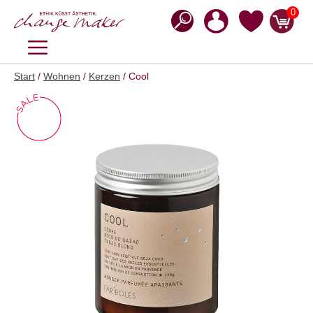
Zum
0
Inhalt
springen
MENÜ
Start
/
Wohnen
/
Kerzen
/ Cool