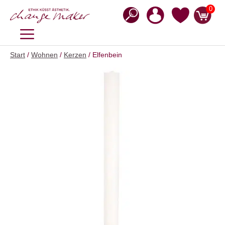
Zum
0
Inhalt
springen
MENÜ
Start
/
Wohnen
/
Kerzen
/ Elfenbein