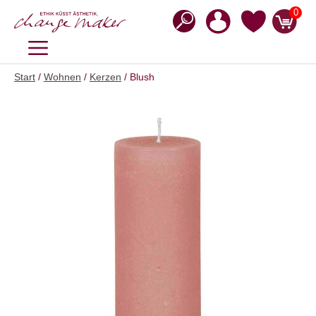
Zum
0
Inhalt
springen
MENÜ
Start
/
Wohnen
/
Kerzen
/ Blush