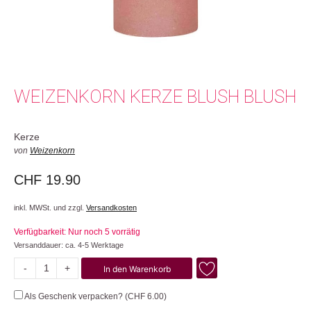
WEIZENKORN KERZE BLUSH BLUSH
Kerze
von
Weizenkorn
CHF
19.90
inkl. MWSt. und zzgl.
Versandkosten
Verfügbarkeit: Nur noch 5 vorrätig
Versanddauer: ca. 4-5 Werktage
-
+
In den Warenkorb
Blush
Menge
Als Geschenk verpacken? (
CHF
6.00
)