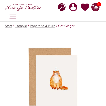
Zum
0
Inhalt
springen
MENÜ
Start
/
Lifestyle
/
Papeterie & Büro
/ Cat Ginger