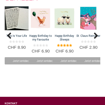
This Is Your Life
Happy Birthday to
Happy Birthday
St. Claus Reindeer
my Favourite
Sheeps
0
0
CHF
8.90
CHF
2.90
v
v
0
5.00
CHF
6.90
CHF
6.90
o
o
v
von 5
n
n
o
5
5
n
Jetzt entdecken
Jetzt entdecken
Jetzt entdecken
Jetzt entdecke
5
KONTAKT