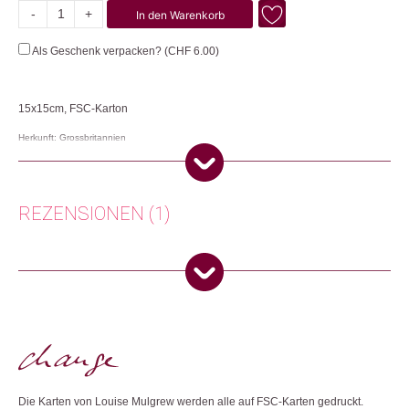
-
+
In den Warenkorb
To
The
Als Geschenk verpacken? (
CHF
6.00
)
Happy
Couple
Menge
15x15cm, FSC-Karton
Herkunft: Grossbritannien
Produktion: Grossbritannien
Artikelnummer: 111530.22
Kategorien:
Karten
,
Lifestyle
,
Papeterie & Büro
REZENSIONEN (1)
Weitere Produkte shoppen, die diesem Changemaker Kriterium
entsprechen:
Dorothea
(Verifizierter Käufer)
–
4. Dezember
2025
5
von 5
Switzerland
Dieses Produkt weiterempfehlen:
Nur angemeldete Kunden, die dieses Produkt gekauft haben,
dürfen eine Rezension abgeben.
Die Karten von Louise Mulgrew werden alle auf FSC-Karten gedruckt.