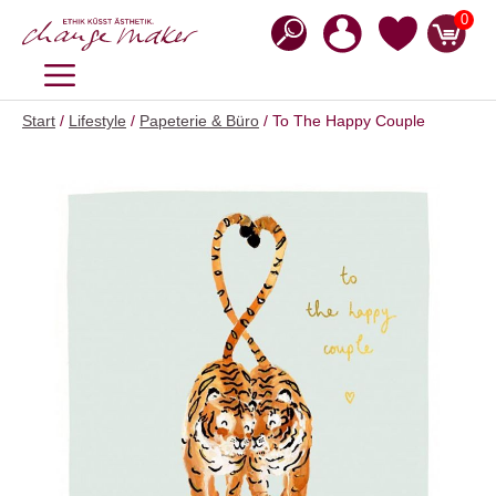
Zum
0
Inhalt
springen
MENÜ
Start
/
Lifestyle
/
Papeterie & Büro
/ To The Happy Couple