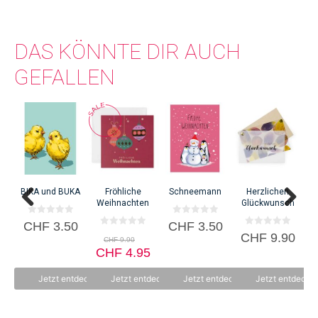
DAS KÖNNTE DIR AUCH
GEFALLEN
BIKA und BUKA
Fröhliche
Schneemann
Herzlichen
Weihnachten
Glückwunsch
0
0
CHF
3.50
CHF
3.50
v
v
0
0
Ursprünglicher
CHF
9.90
o
o
CHF
9.90
v
v
n
Preis
n
Aktueller
CHF
o
4.95
o
5
5
n
n
war:
Preis
5
5
CHF 9.90
ist:
Jetzt entdecken
Jetzt entdecken
Jetzt entdecken
Jetzt entdecke
CHF 4.95.