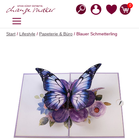
Zum
0
Inhalt
springen
MENÜ
Start
/
Lifestyle
/
Papeterie & Büro
/ Blauer Schmetterling