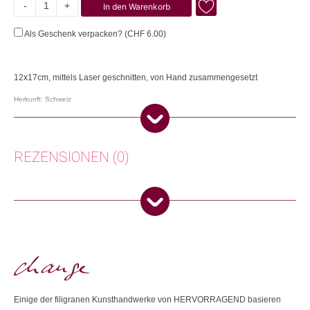
-
+
In den Warenkorb
Blauer
Schmetterling
Als Geschenk verpacken? (
CHF
6.00
)
Menge
12x17cm, mittels Laser geschnitten, von Hand zusammengesetzt
Herkunft: Schweiz
Produktion: Vietnam
Artikelnummer: 101920.52
Kategorien:
Lifestyle
,
Papeterie & Büro
,
Karten
REZENSIONEN (0)
Weitere Produkte shoppen, die diesem Changemaker Kriterium
entsprechen:
Es gibt noch keine Rezensionen.
Nur angemeldete Kunden, die dieses Produkt gekauft haben,
dürfen eine Rezension abgeben.
Dieses Produkt weiterempfehlen:
Einige der filigranen Kunsthandwerke von HERVORRAGEND basieren