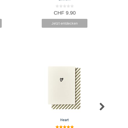
0
CHF
9.90
v
o
n
Jetzt entdecken
5
Heart