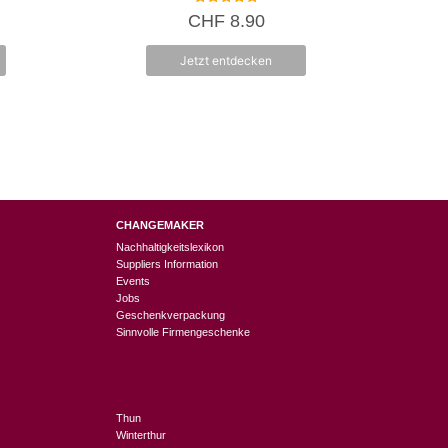
5.00
CHF
8.90
von 5
Jetzt entdecken
CHANGEMAKER
Nachhaltigkeitslexikon
Suppliers Information
Events
Jobs
Geschenkverpackung
Sinnvolle Firmengeschenke
Thun
Winterthur