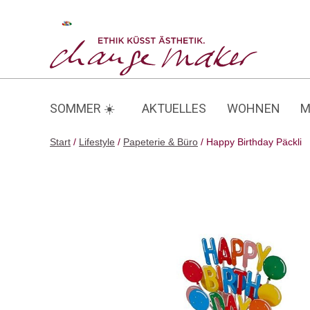
Zum
Inhalt
Happy Birthday Päckli
springen
SOMMER ☀️
AKTUELLES
WOHNEN
M
Start
/
Lifestyle
/
Papeterie & Büro
/ Happy Birthday Päckli