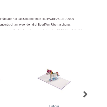
n Schüpbach hat das Unternehmen HERVORRAGEND 2009
ntiert sich an folgenden drei Begriffen: Überraschung.
on findet in Thailand und Vietnam statt, wobei HERVORRAGEND
ne persönliche Beziehung zu den Arbeitenden pflegt. Auch
igungen werden in den Produktionwerkstätten von Hervorragend
Einhorn