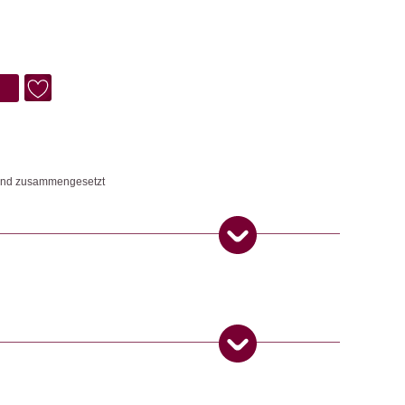
Hand zusammengesetzt
ten
ngemaker Kriterium entsprechen:
 Produkt gekauft haben, dürfen eine Rezension abgeben.