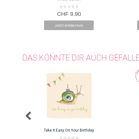
0
CHF
9.90
v
o
n
Jetzt entdecken
5
DAS KÖNNTE DIR AUCH GEFALL
Take It Easy On Your Birthday