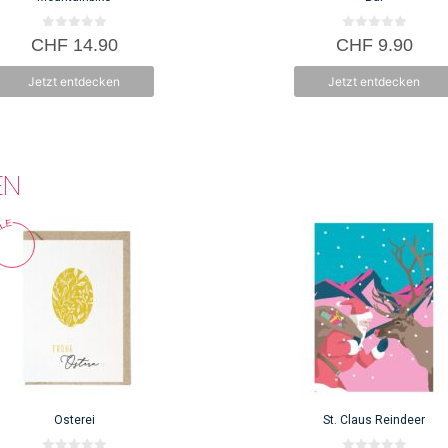
0
0
CHF
14.90
CHF
9.90
v
v
o
o
n
n
Jetzt entdecken
Jetzt entdecken
5
5
EN
Osterei
St. Claus Reindeer