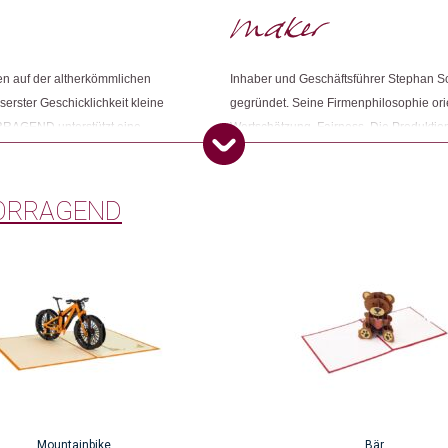
 auf der altherkömmlichen
Inhaber und Geschäftsführer Stepha
erster Geschicklichkeit kleine
gegründet. Seine Firmenphilosophie orie
ORRAGEND unterstützt eine
Wertschätzung. Fairness. Die Produkti
Beziehung zu allen Produzenten. Die
soziale Verantwortung wahrnimmt und ei
ter fairen Bedingungen und mit
Menschen mit körperlichen Beeinträcht
AGEND auch Menschen mit
beschäftigt.
ORRAGEND
Mountainbike
Bär