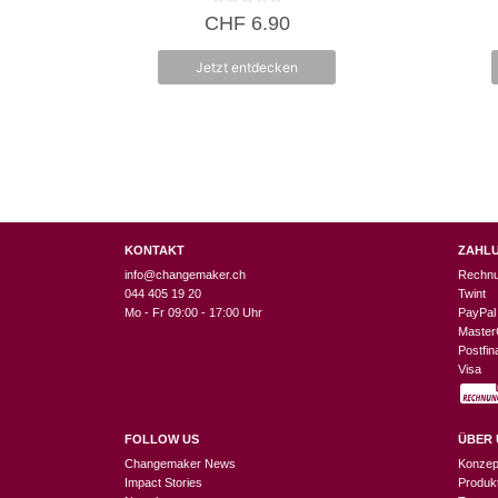
0
CHF
6.90
v
o
n
Jetzt entdecken
5
KONTAKT
ZAHL
info@changemaker.ch
Rechn
044 405 19 20
Twint
Mo - Fr 09:00 - 17:00 Uhr
PayPal
Master
Postfi
Visa
FOLLOW US
ÜBER 
Changemaker News
Konzep
Impact Stories
Produk