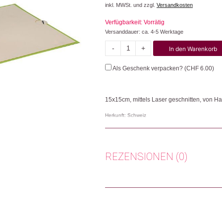
inkl. MWSt. und zzgl.
Versandkosten
Verfügbarkeit: Vorrätig
Versanddauer: ca. 4-5 Werktage
-
+
In den Warenkorb
Happy
Birthday
Als Geschenk verpacken? (
CHF
6.00
)
Päckli
Menge
15x15cm, mittels Laser geschnitten, von 
Herkunft: Schweiz
Produktion: Vietnam
Artikelnummer: 101920.53
Kategorien:
Lifestyle
,
Papeterie & Büro
,
Kar
REZENSIONEN (0)
Weitere Produkte shoppen, die diesem Cha
Es gibt noch keine Rezensionen.
Nur angemeldete Kunden, die dieses
Dieses Produkt weiterempfehlen: