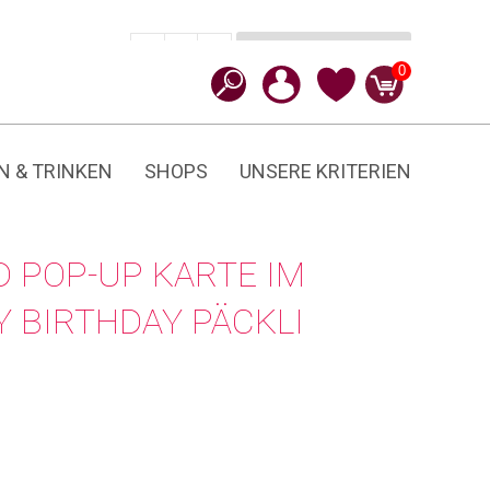
In den Warenkorb
CHF
14.90
-
+
Happy
0
Birthday
Päckli
Menge
N & TRINKEN
SHOPS
UNSERE KRITERIEN
 POP-UP KARTE IM
 BIRTHDAY PÄCKLI