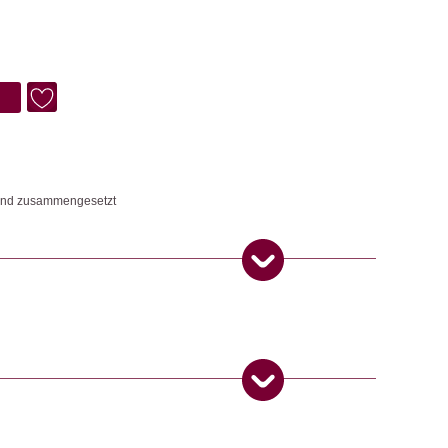
Hand zusammengesetzt
ngemaker Kriterium entsprechen:
 Produkt gekauft haben, dürfen eine Rezension abgeben.