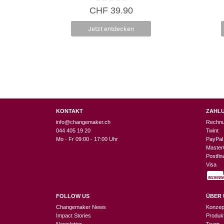
0
CHF
39.90
v
o
n
Jetzt entdecken
5
KONTAKT
ZAHL
info@changemaker.ch
Rechn
044 405 19 20
Twint
Mo - Fr 09:00 - 17:00 Uhr
PayPal
Master
Postfi
Visa
FOLLOW US
ÜBER 
Changemaker News
Konzep
Impact Stories
Produk