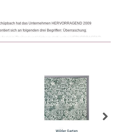
n Schüpbach hat das Unternehmen HERVORRAGEND 2009
ntiert sich an folgenden drei Begriffen: Überraschung.
on findet in Thailand und Vietnam statt, wobei HERVORRAGEND
ne persönliche Beziehung zu den Arbeitenden pflegt. Auch
igungen werden in den Produktionwerkstätten von Hervorragend
Wilder Garten