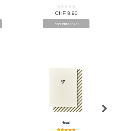
0
CHF
9.90
v
o
n
Jetzt entdecken
5
Heart