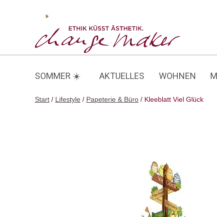
Zum
Inhalt
Kleeblatt Viel Glück
springen
SOMMER ☀️
AKTUELLES
WOHNEN
M
Start
/
Lifestyle
/
Papeterie & Büro
/ Kleeblatt Viel Glück