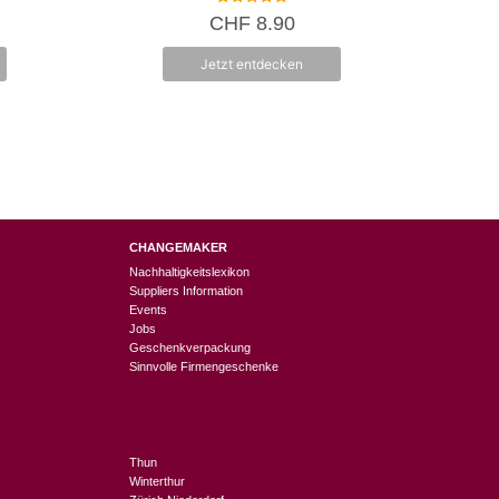
5.00
CHF
8.90
von 5
Jetzt entdecken
CHANGEMAKER
Nachhaltigkeitslexikon
Suppliers Information
Events
Jobs
Geschenkverpackung
Sinnvolle Firmengeschenke
Thun
Winterthur