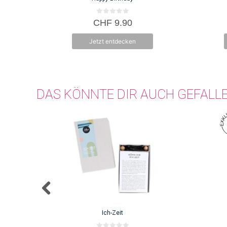
0
CHF
9.90
v
o
n
Jetzt entdecken
5
DAS KÖNNTE DIR AUCH GEFALL
Ich-Zeit