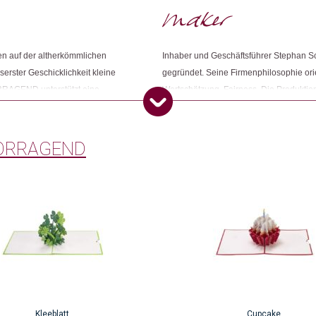
 auf der altherkömmlichen
Inhaber und Geschäftsführer Stepha
erster Geschicklichkeit kleine
gegründet. Seine Firmenphilosophie orie
ORRAGEND unterstützt eine
Wertschätzung. Fairness. Die Produkti
Beziehung zu allen Produzenten. Die
soziale Verantwortung wahrnimmt und ei
ter fairen Bedingungen und mit
Menschen mit körperlichen Beeinträcht
AGEND auch Menschen mit
beschäftigt.
ORRAGEND
Kleeblatt
Cupcake