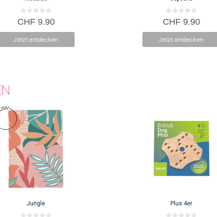
0
0
CHF
9.90
CHF
9.90
v
v
o
o
n
n
Jetzt entdecken
Jetzt entdecken
5
5
EN
Jungle
Plus 4er