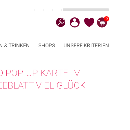
In den Warenkorb
CHF
24.90
-
+
Kleeblatt
0
Viel
Glück
Menge
N & TRINKEN
SHOPS
UNSERE KRITERIEN
 POP-UP KARTE IM
EEBLATT VIEL GLÜCK