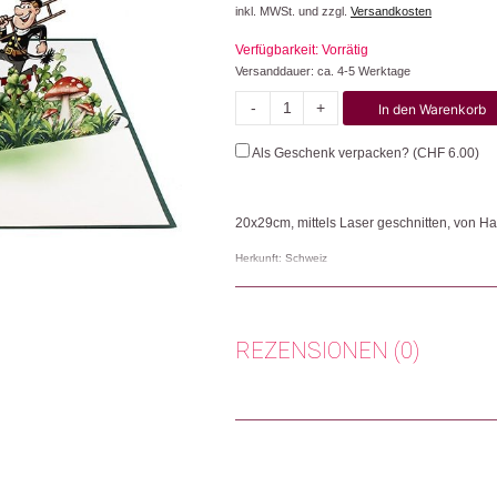
inkl. MWSt. und zzgl.
Versandkosten
Verfügbarkeit: Vorrätig
Versanddauer: ca. 4-5 Werktage
-
+
In den Warenkorb
Kleeblatt
Viel
Als Geschenk verpacken? (
CHF
6.00
)
Glück
Menge
20x29cm, mittels Laser geschnitten, von 
Herkunft: Schweiz
Produktion: Vietnam
Artikelnummer: 112634.02
Kategorien:
Lifestyle
,
Papeterie & Büro
REZENSIONEN (0)
Weitere Produkte shoppen, die diesem Cha
Es gibt noch keine Rezensionen.
Nur angemeldete Kunden, die dieses
Dieses Produkt weiterempfehlen: