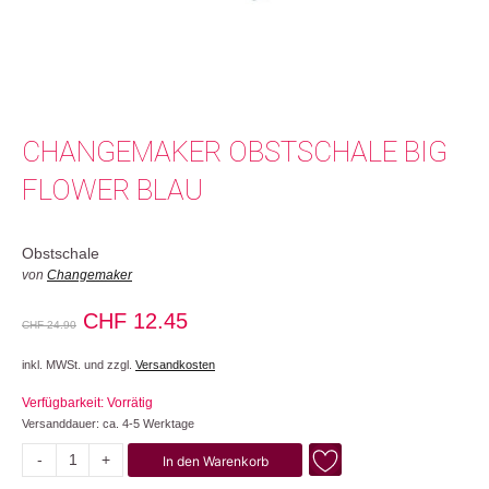
CHANGEMAKER OBSTSCHALE BIG
FLOWER BLAU
Obstschale
von
Changemaker
Ursprünglicher
Aktueller
CHF
12.45
CHF
24.90
Preis
Preis
inkl. MWSt. und zzgl.
Versandkosten
war:
ist:
Verfügbarkeit: Vorrätig
CHF 24.90
CHF 12.45.
Versanddauer: ca. 4-5 Werktage
-
+
In den Warenkorb
Big